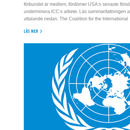
förbundet är medlem, fördömer USA:s senaste försök
underminera ICC:s arbete. Läs sammanfattningen av
uttalande nedan. The Coalition for the International
LÄS MER