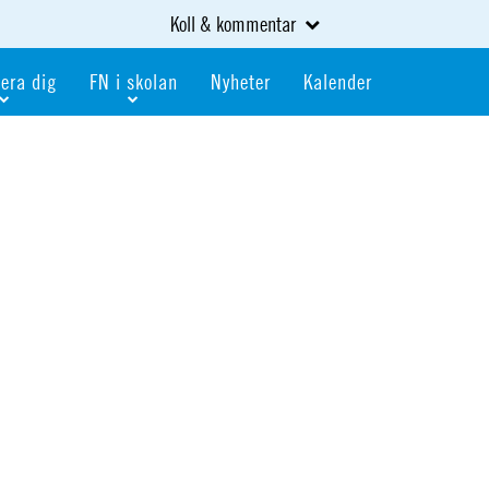
Koll & kommentar
era dig
FN i skolan
Nyheter
Kalender
dlem
Bli FN-skola
gåva
Bli skola med världskoll
heter
av kurser och event
Portalen för FN-skolor
iv i en FN-förening
Portalen för världskoll i skolan
skola
Öppet skolmaterial
 som är ung
Globalis
oll i skolan