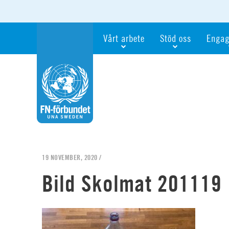
Vårt arbete
Stöd oss
Engag
Våra fokusfrågor
Bli månadsgivare
Bli me
Vi utbildar och informerar
Ge en gåva
Ge en 
Vi stödjer FN:s arbete för flickors rättig
För företag
Ta del 
Vi samarbetar internationellt
Gåvobevis
Bli akt
Agenda 2030
Minnesgåva
Bli FN-
Testamentera
För dig
19 NOVEMBER, 2020 /
Webbshop
Världsk
Bild Skolmat 201119