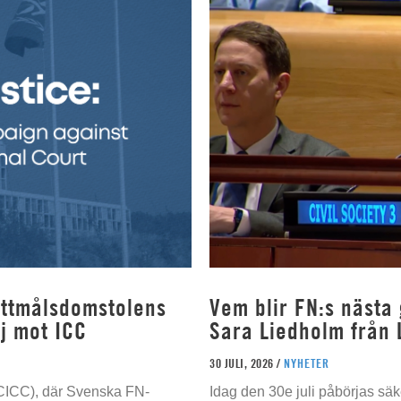
rottmålsdomstolens
Vem blir FN:s nästa
j mot ICC
Sara Liedholm från 
30 JULI, 2026 /
NYHETER
 (CICC), där Svenska FN-
Idag den 30e juli påbörjas sä