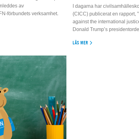
inleddes av
I dagarna har civilsamhällesko
 FN-förbundets verksamhet.
(CICC) publicerat en rapport, 
against the international justi
Donald Trump’s presidentorde
LÄS MER