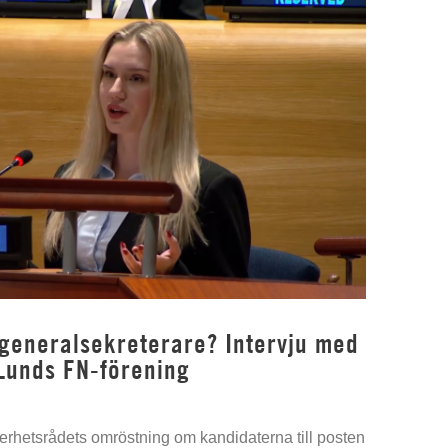
 generalsekreterare? Intervju med
Lunds FN-förening
kerhetsrådets omröstning om kandidaterna till posten