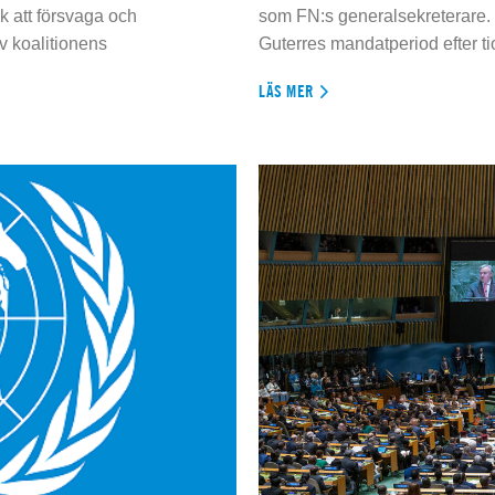
 att försvaga och
som FN:s generalsekreterare. 
 koalitionens
Guterres mandatperiod efter tio
LÄS MER