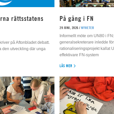
rna rättsstatens
På gång i FN
29 JUNI, 2026 /
NYHETER
Informellt möte om UN80 i FN
generalsekreterare inledde för
river på Aftonbladet debatt.
rationaliseringsprojekt kallat U
da den utveckling där unga
effektivare FN-system
LÄS MER