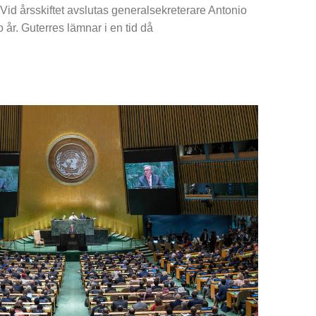
Vid årsskiftet avslutas generalsekreterare Antonio
 år. Guterres lämnar i en tid då