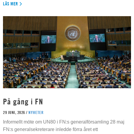
LÄS MER
På gång i FN
29 JUNI, 2026 /
NYHETER
Informellt möte om UN80 i FN:s generalförsamling 28 maj
FN:s generalsekreterare inledde förra året ett