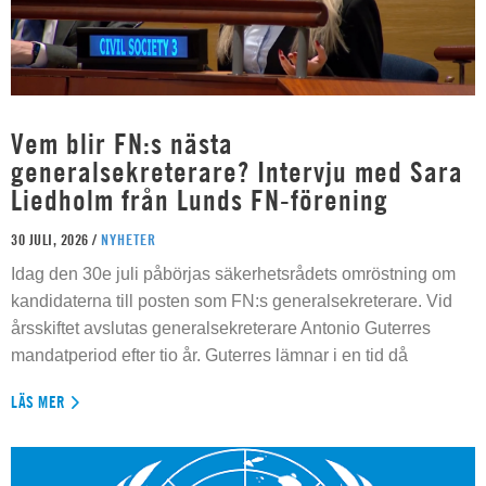
Vem blir FN:s nästa
generalsekreterare? Intervju med Sara
Liedholm från Lunds FN-förening
30 JULI, 2026 /
NYHETER
Idag den 30e juli påbörjas säkerhetsrådets omröstning om
kandidaterna till posten som FN:s generalsekreterare. Vid
årsskiftet avslutas generalsekreterare Antonio Guterres
mandatperiod efter tio år. Guterres lämnar i en tid då
LÄS MER