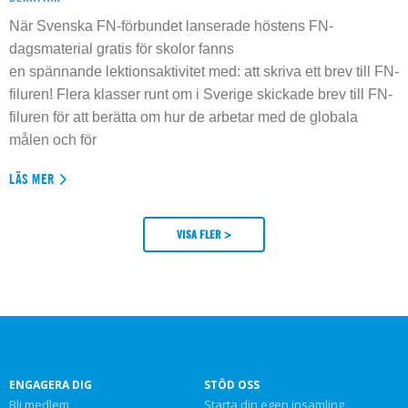
När Svenska FN-förbundet lanserade höstens FN-
dagsmaterial gratis för skolor fanns
en spännande lektionsaktivitet med: att skriva ett brev till FN-
filuren! Flera klasser runt om i Sverige skickade brev till FN-
filuren för att berätta om hur de arbetar med de globala
målen och för
LÄS MER
VISA FLER >
ENGAGERA DIG
STÖD OSS
Bli medlem
Starta din egen insamling