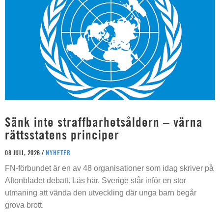
Sänk inte straffbarhetsåldern – värna
rättsstatens principer
08 JULI, 2026 /
NYHETER
FN-förbundet är en av 48 organisationer som idag skriver på
Aftonbladet debatt. Läs här. Sverige står inför en stor
utmaning att vända den utveckling där unga barn begår
grova brott.