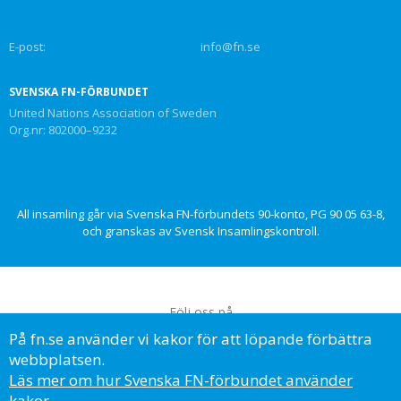
E-post:
info@fn.se
SVENSKA FN-FÖRBUNDET
United Nations Association of Sweden
Org.nr: 802000–9232
All insamling går via Svenska FN-förbundets 90-konto, PG 90 05 63-8,
och granskas av Svensk Insamlingskontroll.
Följ oss på
På fn.se använder vi kakor för att löpande förbättra
webbplatsen.
Läs mer om hur Svenska FN-förbundet använder
kakor.