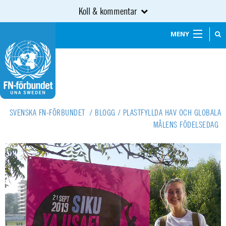
Koll & kommentar
MENY
SVENSKA FN-FÖRBUNDET
/
BLOGG
/
PLASTFYLLDA HAV OCH GLOBALA
MÅLENS FÖDELSEDAG