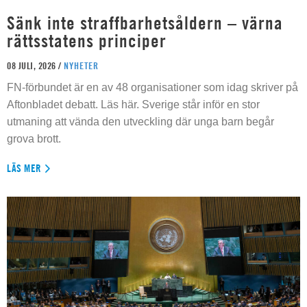
Sänk inte straffbarhetsåldern – värna
rättsstatens principer
08 JULI, 2026 /
NYHETER
FN-förbundet är en av 48 organisationer som idag skriver på
Aftonbladet debatt. Läs här. Sverige står inför en stor
utmaning att vända den utveckling där unga barn begår
grova brott.
LÄS MER