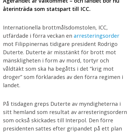
Agerandet är välkommet –
och landet bör nu
återinträda som statspart till ICC.
Internationella brottmålsdomstolen, ICC,
utfärdade i förra veckan en
arresteringsorder
mot Filippinernas tidigare president Rodrigo
Duterte. Duterte är misstänkt för brott mot
mänskligheten i form av mord, tortyr och
våldtäkt som ska ha begåtts i det ”krig mot
droger” som förklarades av den förra regimen i
landet.
På tisdagen greps Duterte av myndigheterna i
sitt hemland som resultat av arresteringsordern
som också skickades till Interpol. Den förre
presidenten sattes efter gripandet på ett plan