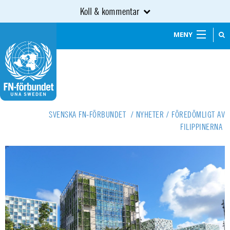
Koll & kommentar
MENY
SVENSKA FN-FÖRBUNDET
/
NYHETER
/
FÖREDÖMLIGT AV
FILIPPINERNA