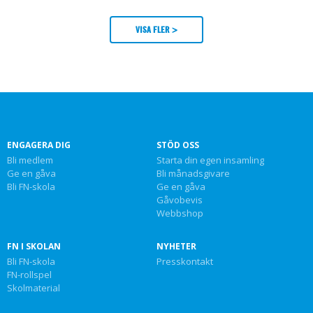
VISA FLER >
ENGAGERA DIG
STÖD OSS
Bli medlem
Starta din egen insamling
Ge en gåva
Bli månadsgivare
Bli FN-skola
Ge en gåva
Gåvobevis
Webbshop
FN I SKOLAN
NYHETER
Bli FN-skola
Presskontakt
FN-rollspel
Skolmaterial