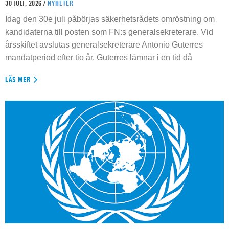
30 JULI, 2026 /
NYHETER
Idag den 30e juli påbörjas säkerhetsrådets omröstning om
kandidaterna till posten som FN:s generalsekreterare. Vid
årsskiftet avslutas generalsekreterare Antonio Guterres
mandatperiod efter tio år. Guterres lämnar i en tid då
LÄS MER