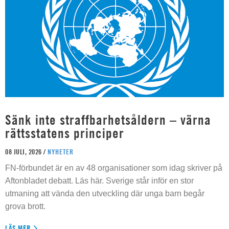
Sänk inte straffbarhetsåldern – värna
rättsstatens principer
08 JULI, 2026 /
NYHETER
FN-förbundet är en av 48 organisationer som idag skriver på
Aftonbladet debatt. Läs här. Sverige står inför en stor
utmaning att vända den utveckling där unga barn begår
grova brott.
LÄS MER