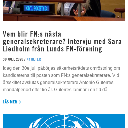
Vem blir FN:s nästa
generalsekreterare? Intervju med Sara
Liedholm från Lunds FN-förening
30 JULI, 2026 /
NYHETER
Idag den 30e juli påbörjas säkerhetsrådets omröstning om
kandidaterna till posten som FN:s generalsekreterare. Vid
årsskiftet avslutas generalsekreterare Antonio Guterres
mandatperiod efter tio år. Guterres lämnar i en tid då
LÄS MER