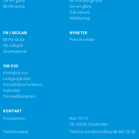
Ge en gåva
Bli månadsgivare
Bli FN-skola
Ge en gåva
Gåvobevis
Webbshop
FN I SKOLAN
NYHETER
Bli FN-skola
Presskontakt
FN-rollspel
Skolmaterial
OM OSS
Kontakta oss
Lediga tjänster
Visselblåsarfunktion
Kalender
Om webbplatsen
KONTAKT
Postadress:
Box 15115
SE-104 65 Stockholm
Telefonväxel:
Telefon (röstbrevlåda) 08-462 25 40