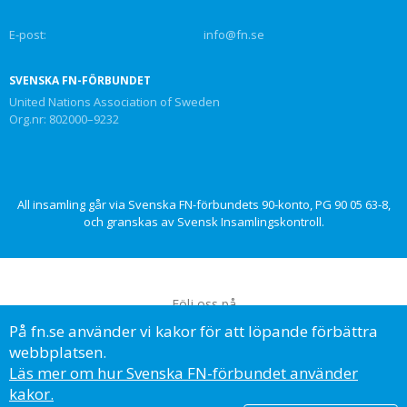
E-post:
info@fn.se
SVENSKA FN-FÖRBUNDET
United Nations Association of Sweden
Org.nr: 802000–9232
All insamling går via Svenska FN-förbundets 90-konto, PG 90 05 63-8,
och granskas av Svensk Insamlingskontroll.
Följ oss på
På fn.se använder vi kakor för att löpande förbättra
webbplatsen.
Läs mer om hur Svenska FN-förbundet använder
kakor.
© Svenska FN-förbundet, 2023