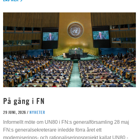
På gång i FN
29 JUNI, 2026 /
NYHETER
Informellt möte om UN80 i FN:s generalförsamling 28 maj
FN:s generalsekreterare inledde förra året ett
moderniserings- och rationaliseringsprojekt kallat UN80 -