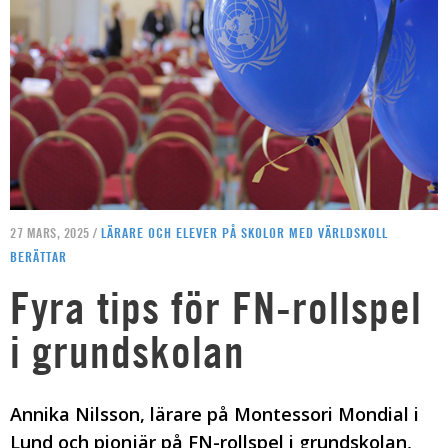
27 MARS, 2025 /
LÄRARE OCH ELEVER PÅ SKOLOR MED VÄRLDSKOLL
BERÄTTAR
Fyra tips för FN-rollspel
i grundskolan
Annika Nilsson, lärare på Montessori Mondial i
Lund och pionjär på FN-rollspel i grundskolan,