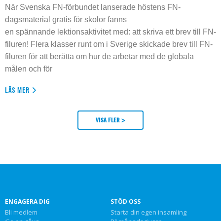
När Svenska FN-förbundet lanserade höstens FN-
dagsmaterial gratis för skolor fanns
en spännande lektionsaktivitet med: att skriva ett brev till FN-
filuren! Flera klasser runt om i Sverige skickade brev till FN-
filuren för att berätta om hur de arbetar med de globala
målen och för
LÄS MER
VISA FLER >
ENGAGERA DIG
STÖD OSS
Bli medlem
Starta din egen insamling