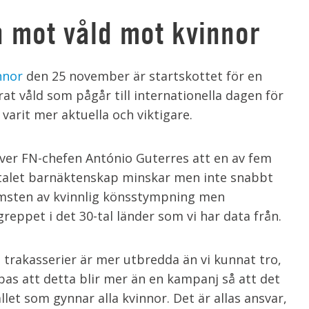
n mot våld mot kvinnor
nnor
den 25 november är startskottet för en
t våld som pågår till internationella dagen för
varit mer aktuella och viktigare.
er FN-chefen António Guterres att en av fem
Antalet barnäktenskap minskar men inte snabbt
msten av kvinnlig könsstympning men
ngreppet i det 30-tal länder som vi har data från.
trakasserier är mer utbredda än vi kunnat tro,
ppas att detta blir mer än en kampanj så att det
ället som gynnar alla kvinnor. Det är allas ansvar,