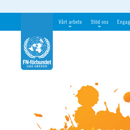
Vårt arbete
Stöd oss
Engag
Våra fokusfrågor
Bli månadsgivare
Bli me
Vi utbildar och informerar
Ge en gåva
Ge en 
Vi stödjer FN:s arbete för flickors rättig
För företag
Ta del 
Vi samarbetar internationellt
Gåvobevis
Bli akt
Agenda 2030
Minnesgåva
Bli FN-
Testamentera
För dig
Webbshop
Världsk