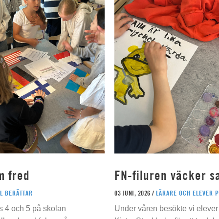
m fred
FN-filuren väcker s
L BERÄTTAR
03 JUNI, 2026 /
LÄRARE OCH ELEVER 
s 4 och 5 på skolan
Under våren besökte vi elever 