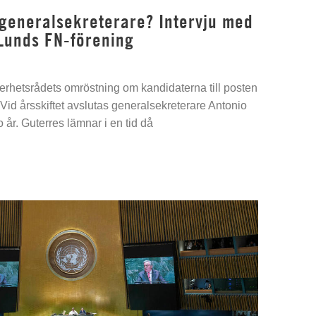
 generalsekreterare? Intervju med
Lunds FN-förening
kerhetsrådets omröstning om kandidaterna till posten
Vid årsskiftet avslutas generalsekreterare Antonio
 år. Guterres lämnar i en tid då