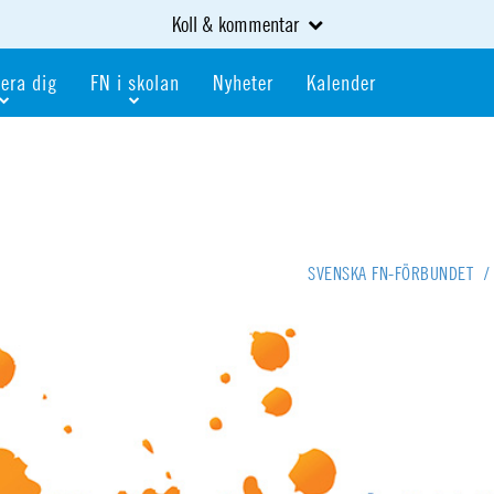
Koll & kommentar
era dig
FN i skolan
Nyheter
Kalender
dlem
Bli FN-skola
gåva
Bli skola med världskoll
heter
av kurser och event
Portalen för FN-skolor
iv i en FN-förening
Portalen för världskoll i skolan
SVENSKA FN-FÖRBUNDET
/
skola
Öppet skolmaterial
 som är ung
Globalis
oll i skolan