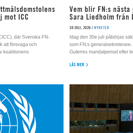
rottmålsdomstolens
Vem blir FN:s nästa
j mot ICC
Sara Liedholm från 
30 JULI, 2026 /
NYHETER
 (CICC), där Svenska FN-
Idag den 30e juli påbörjas sä
 att försvaga och
som FN:s generalsekreterare. 
 koalitionens
Guterres mandatperiod efter tio
LÄS MER