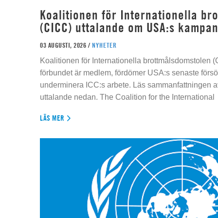
Koalitionen för Internationella b
(CICC) uttalande om USA:s kampan
03 AUGUSTI, 2026 /
NYHETER
Koalitionen för Internationella brottmålsdomstolen
förbundet är medlem, fördömer USA:s senaste försök
underminera ICC:s arbete. Läs sammanfattningen av
uttalande nedan. The Coalition for the International
LÄS MER