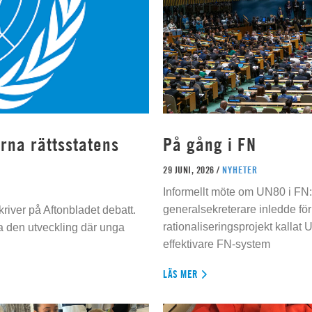
rna rättsstatens
På gång i FN
29 JUNI, 2026 /
NYHETER
Informellt möte om UN80 i FN
generalsekreterare inledde för
river på Aftonbladet debatt.
rationaliseringsprojekt kallat U
da den utveckling där unga
effektivare FN-system
LÄS MER