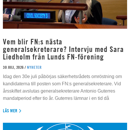
Vem blir FN:s nästa
generalsekreterare? Intervju med Sara
Liedholm från Lunds FN-förening
30 JULI, 2026 /
NYHETER
Idag den 30e juli påbörjas säkerhetsrådets omröstning om
kandidaterna till posten som FN:s generalsekreterare. Vid
årsskiftet avslutas generalsekreterare Antonio Guterres
mandatperiod efter tio år. Guterres lämnar i en tid då
LÄS MER