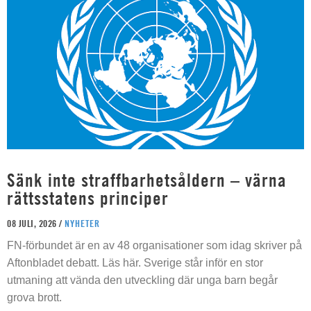
Sänk inte straffbarhetsåldern – värna
rättsstatens principer
08 JULI, 2026 /
NYHETER
FN-förbundet är en av 48 organisationer som idag skriver på
Aftonbladet debatt. Läs här. Sverige står inför en stor
utmaning att vända den utveckling där unga barn begår
grova brott.