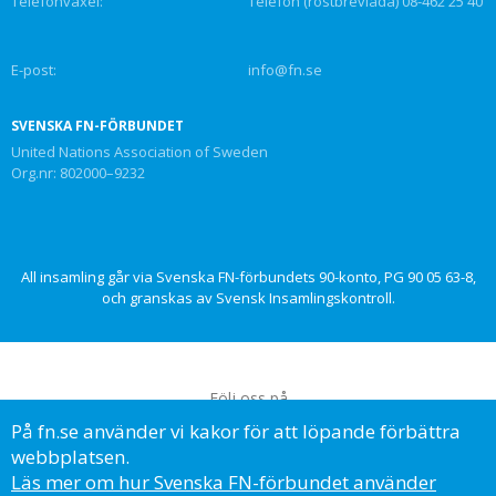
Telefonväxel:
Telefon (röstbrevlåda) 08-462 25 40
E-post:
info@fn.se
SVENSKA FN-FÖRBUNDET
United Nations Association of Sweden
Org.nr: 802000–9232
All insamling går via Svenska FN-förbundets 90-konto, PG 90 05 63-8,
och granskas av Svensk Insamlingskontroll.
Följ oss på
På fn.se använder vi kakor för att löpande förbättra
webbplatsen.
Läs mer om hur Svenska FN-förbundet använder