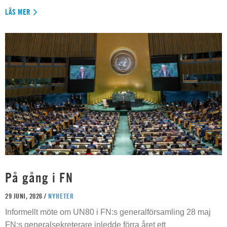
LÄS MER
På gång i FN
29 JUNI, 2026 /
NYHETER
Informellt möte om UN80 i FN:s generalförsamling 28 maj
FN:s generalsekreterare inledde förra året ett