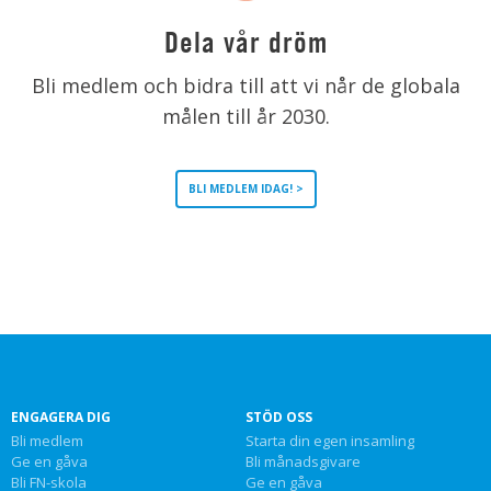
Dela vår dröm
Bli medlem och bidra till att vi når de globala
målen till år 2030.
BLI MEDLEM IDAG! >
ENGAGERA DIG
STÖD OSS
Bli medlem
Starta din egen insamling
Ge en gåva
Bli månadsgivare
Bli FN-skola
Ge en gåva