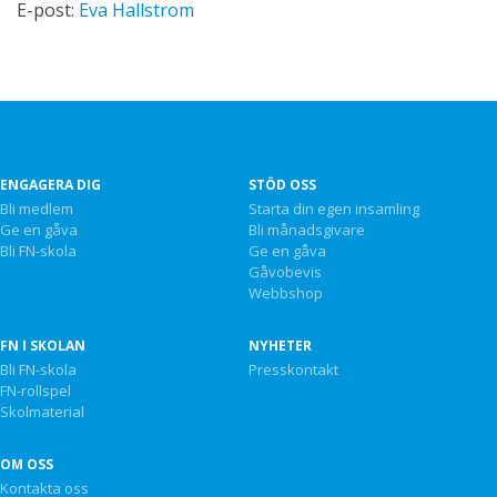
E-post:
Eva Hallstrom
ENGAGERA DIG
STÖD OSS
Bli medlem
Starta din egen insamling
Ge en gåva
Bli månadsgivare
Bli FN-skola
Ge en gåva
Gåvobevis
Webbshop
FN I SKOLAN
NYHETER
Bli FN-skola
Presskontakt
FN-rollspel
Skolmaterial
OM OSS
Kontakta oss