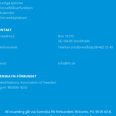
Lediga tjänster
Visselblåsarfunktion
Kalender
Om webbplatsen
ONTAKT
stadress:
Box 15115
SE-104 65 Stockholm
lefonväxel:
Telefon (röstbrevlåda) 08-462 25 40
post:
info@fn.se
VENSKA FN-FÖRBUNDET
ited Nations Association of Sweden
g.nr: 802000–9232
All insamling går via Svenska FN-förbundets 90-konto, PG 90 05 63-8,