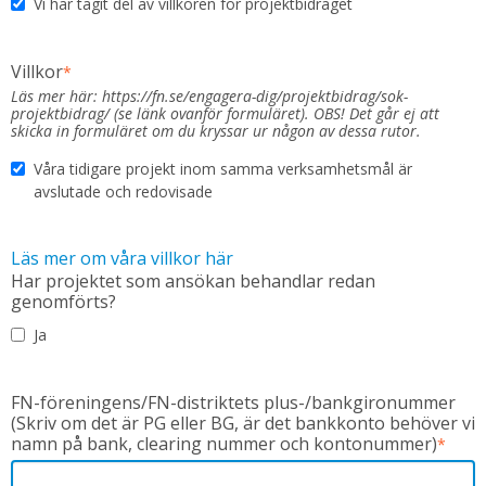
Vi har tagit del av villkoren för projektbidraget
Villkor
*
Läs mer här: https://fn.se/engagera-dig/projektbidrag/sok-
projektbidrag/ (se länk ovanför formuläret). OBS! Det går ej att
skicka in formuläret om du kryssar ur någon av dessa rutor.
Våra tidigare projekt inom samma verksamhetsmål är
avslutade och redovisade
Läs mer om våra villkor här
Har projektet som ansökan behandlar redan
genomförts?
Ja
FN-föreningens/FN-distriktets plus-/bankgironummer
(Skriv om det är PG eller BG, är det bankkonto behöver vi
namn på bank, clearing nummer och kontonummer)
*