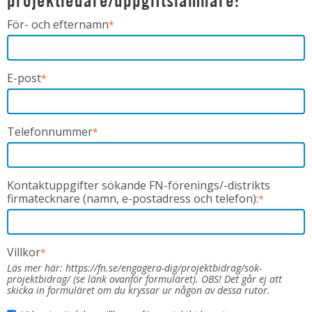
projektledare/uppgiftslämnare:
För- och efternamn
*
E-post
*
Telefonnummer
*
Kontaktuppgifter sökande FN-förenings/-distrikts
firmatecknare (namn, e-postadress och telefon):
*
Villkor
*
Läs mer här: https://fn.se/engagera-dig/projektbidrag/sok-
projektbidrag/ (se länk ovanför formuläret). OBS! Det går ej att
skicka in formuläret om du kryssar ur någon av dessa rutor.