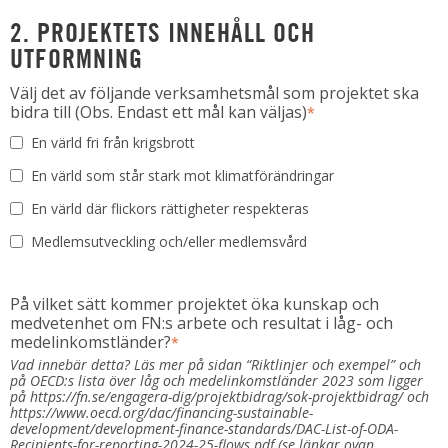
2. PROJEKTETS INNEHÅLL OCH
UTFORMNING
Välj det av följande verksamhetsmål som projektet ska
bidra till (Obs. Endast ett mål kan väljas)
*
En värld fri från krigsbrott
En värld som står stark mot klimatförändringar
En värld där flickors rättigheter respekteras
Medlemsutveckling och/eller medlemsvård
På vilket sätt kommer projektet öka kunskap och
medvetenhet om FN:s arbete och resultat i låg- och
medelinkomstländer?
*
Vad innebär detta? Läs mer på sidan “Riktlinjer och exempel” och
på OECD:s lista över låg och medelinkomstländer 2023 som ligger
på https://fn.se/engagera-dig/projektbidrag/sok-projektbidrag/ och
https://www.oecd.org/dac/financing-sustainable-
development/development-finance-standards/DAC-List-of-ODA-
Recipients-for-reporting-2024-25-flows.pdf (se länkar ovan