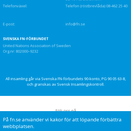
Telefonväxel:
Telefon (röstbrevlåda) 08-462 25 40
E-post:
info@fn.se
SVENSKA FN-FÖRBUNDET
United Nations Association of Sweden
Org.nr: 802000–9232
All insamling går via Svenska FN-förbundets 90-konto, PG 90 05 63-8,
och granskas av Svensk Insamlingskontroll.
Följ oss på
På fn.se använder vi kakor för att löpande förbättra
webbplatsen.