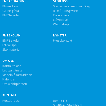
ENGAGERA DIG
STÖD OSS
Bli medlem
Starta din egen insamling
Ge en gåva
Bli månadsgivare
Bli FN-skola
Ge en gåva
Gåvobevis
Webbshop
FN I SKOLAN
NYHETER
Bli FN-skola
Presskontakt
FN-rollspel
Skolmaterial
OM OSS
Kontakta oss
Lediga tjänster
Visselblåsarfunktion
Kalender
Om webbplatsen
KONTAKT
Postadress:
Box 15115
SE-104 65 Stockholm