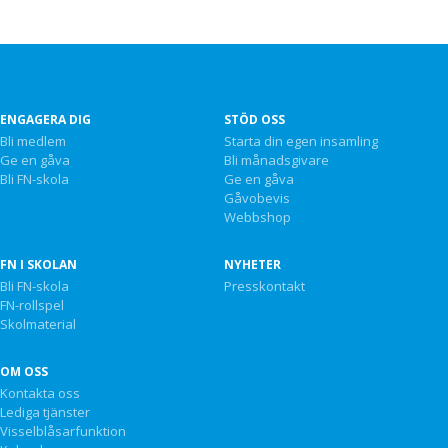
ENGAGERA DIG
STÖD OSS
Bli medlem
Starta din egen insamling
Ge en gåva
Bli månadsgivare
Bli FN-skola
Ge en gåva
Gåvobevis
Webbshop
FN I SKOLAN
NYHETER
Bli FN-skola
Presskontakt
FN-rollspel
Skolmaterial
OM OSS
Kontakta oss
Lediga tjänster
Visselblåsarfunktion