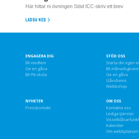
Här hittar ni övningen Stöd ICC-skriv ett brev
LADDA NED
ENGAGERA DIG
STÖD OSS
Bli medlem
Starta din egen i
Ge en gåva
Bli månadsgivare
Bli FN-skola
Ge en gåva
Gåvobevis
Webbshop
NYHETER
OM OSS
Presskontakt
Kontakta oss
Lediga tjänster
Visselblåsarfunk
Kalender
Om webbplatsen