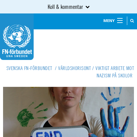
Koll & kommentar
MENY
SVENSKA FN-FÖRBUNDET
/
VÄRLDSHORISONT
/
VIKTIGT ARBETE MOT
NAZISM PÅ SKOLOR