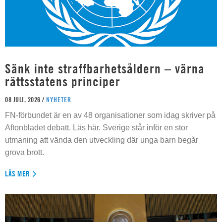
Sänk inte straffbarhetsåldern – värna
rättsstatens principer
08 JULI, 2026 /
NYHETER
FN-förbundet är en av 48 organisationer som idag skriver på
Aftonbladet debatt. Läs här. Sverige står inför en stor
utmaning att vända den utveckling där unga barn begår
grova brott.
LÄS MER