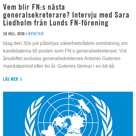
Vem blir FN:s nästa
generalsekreterare? Intervju med Sara
Liedholm från Lunds FN-förening
30 JULI, 2026 /
NYHETER
Idag den 30e juli påbörjas säkerhetsrådets omröstning om
kandidaterna till posten som FN:s generalsekreterare. Vid
årsskiftet avslutas generalsekreterare Antonio Guterres
mandatperiod efter tio år. Guterres lämnar i en tid då
LÄS MER