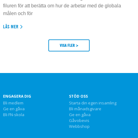
filuren för att berätta om hur de arbetar med de globala
målen och för
LÄS MER
VISA FLER >
ENGAGERA DIG
STÖD OSS
Bli medlem
Starta din egen insamling
Ge en gåva
Bli månadsgivare
Bli FN-skola
Ge en gåva
Gåvobevis
Webbshop