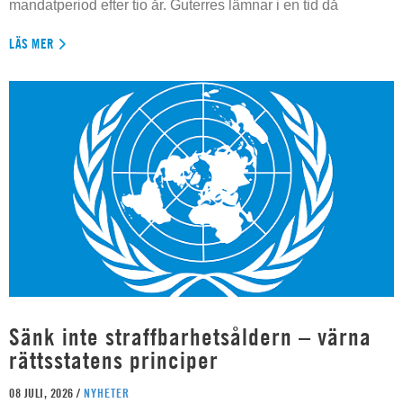
mandatperiod efter tio år. Guterres lämnar i en tid då
LÄS MER
Sänk inte straffbarhetsåldern – värna
rättsstatens principer
08 JULI, 2026 /
NYHETER