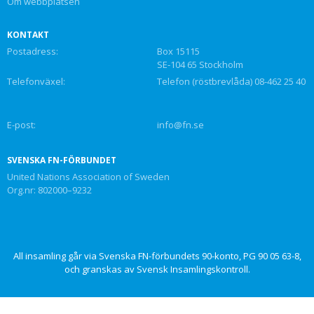
Om webbplatsen
KONTAKT
Postadress:
Box 15115
SE-104 65 Stockholm
Telefonväxel:
Telefon (röstbrevlåda) 08-462 25 40
E-post:
info@fn.se
SVENSKA FN-FÖRBUNDET
United Nations Association of Sweden
Org.nr: 802000–9232
All insamling går via Svenska FN-förbundets 90-konto, PG 90 05 63-8,
och granskas av Svensk Insamlingskontroll.