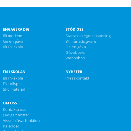
ENGAGERA DIG
STÖD OSS
Bli medlem
Starta din egen insamling
Ge en gåva
Bli månadsgivare
Bli FN-skola
Ge en gåva
Gåvobevis
Webbshop
FN I SKOLAN
NYHETER
Bli FN-skola
Presskontakt
FN-rollspel
Skolmaterial
OM OSS
Kontakta oss
Lediga tjänster
Visselblåsarfunktion
Kalender