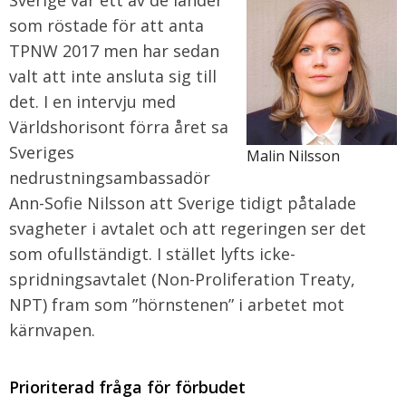
Sverige var ett av de länder
som röstade för att anta
TPNW 2017 men har sedan
valt att inte ansluta sig till
det. I en intervju med
Världshorisont förra året sa
Sveriges
Malin Nilsson
nedrustningsambassadör
Ann-Sofie Nilsson att Sverige tidigt påtalade
svagheter i avtalet och att regeringen ser det
som ofullständigt. I stället lyfts icke-
spridningsavtalet (Non-Proliferation Treaty,
NPT) fram som ”hörnstenen” i arbetet mot
kärnvapen.
Prioriterad fråga för förbudet