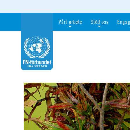
Vårt arbete
Stöd oss
Engag
Våra fokusfrågor
Bli månadsgivare
Bli me
Vi utbildar och informerar
Ge en gåva
Ge en 
Vi stödjer FN:s arbete för flickors rättig
För företag
Ta del 
Vi samarbetar internationellt
Gåvobevis
Bli akt
Agenda 2030
Minnesgåva
Bli FN-
Testamentera
För dig
Webbshop
Världsk