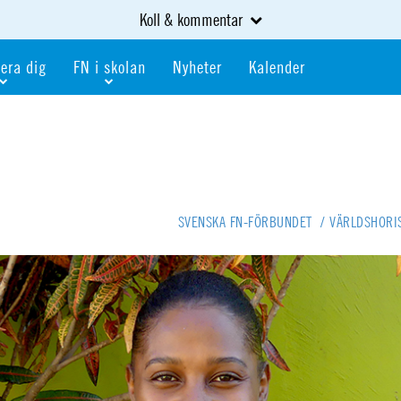
Koll & kommentar
era dig
FN i skolan
Nyheter
Kalender
dlem
Bli FN-skola
gåva
Bli skola med världskoll
heter
av kurser och event
Portalen för FN-skolor
iv i en FN-förening
Portalen för världskoll i skolan
SVENSKA FN-FÖRBUNDET
/
VÄRLDSHORI
skola
Öppet skolmaterial
 som är ung
Globalis
oll i skolan