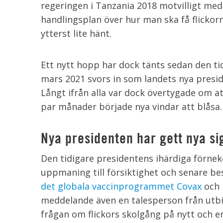
regeringen i Tanzania 2018 motvilligt med
handlingsplan över hur man ska få flickorn
ytterst lite hänt.
Ett nytt hopp har dock tänts sedan den ti
mars 2021 svors in som landets nya presid
Långt ifrån alla var dock övertygade om a
par månader började nya vindar att blåsa.
Nya presidenten har gett nya si
Den tidigare presidentens ihärdiga förne
uppmaning till försiktighet och senare be
det globala vaccinprogrammet Covax
och 
meddelande även en talesperson från utb
frågan om flickors skolgång på nytt och er