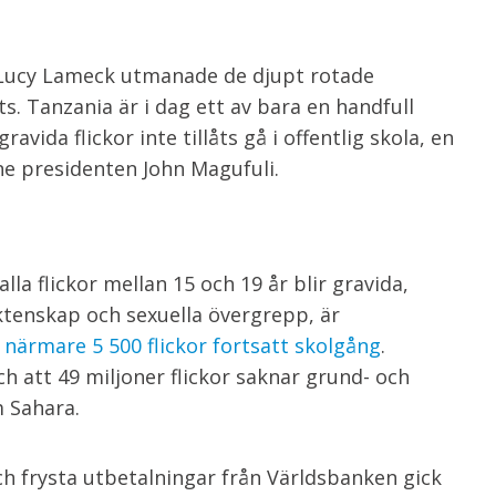
n Lucy Lameck utmanade de djupt rotade
. Tanzania är i dag ett av bara en handfull
vida flickor inte tillåts gå i offentlig skola, en
ne presidenten John Magufuli.
lla flickor mellan 15 och 19 år blir gravida,
ktenskap och sexuella övergrepp, är
 närmare 5 500 flickor fortsatt skolgång
.
 att 49 miljoner flickor saknar grund- och
m Sahara.
ch frysta utbetalningar från Världsbanken gick