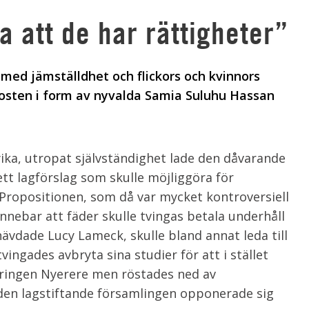
a att de har rättigheter”
 med jämställdhet och flickors och kvinnors
posten i form av nyvalda Samia Suluhu Hassan
yika, utropat självständighet lade den dåvarande
t lagförslag som skulle möjliggöra för
r. Propositionen, som då var mycket kontroversiell
innebar att fäder skulle tvingas betala underhåll
ävdade Lucy Lameck, skulle bland annat leda till
vingades avbryta sina studier för att i stället
eringen Nyerere men röstades ned av
den lagstiftande församlingen opponerade sig