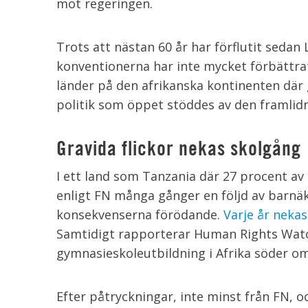
mot regeringen.
Trots att nästan 60 år har förflutit seda
konventionerna har inte mycket förbättrats
länder på den afrikanska kontinenten där gra
politik som öppet stöddes av den framlid
Gravida flickor nekas skolgång
I ett land som Tanzania där 27 procent av a
enligt FN många gånger en följd av barnä
konsekvenserna förödande.
Varje år nekas
Samtidigt rapporterar Human Rights Watch
gymnasieskoleutbildning i Afrika söder o
Efter påtryckningar, inte minst från FN, o