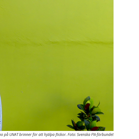
 på UNAT brinner för att hjälpa flickor. Foto: Svenska FN-förbundet