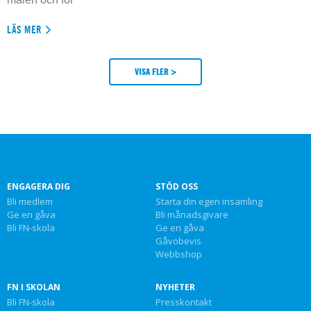
LÄS MER
VISA FLER >
ENGAGERA DIG
STÖD OSS
Bli medlem
Starta din egen insamling
Ge en gåva
Bli månadsgivare
Bli FN-skola
Ge en gåva
Gåvobevis
Webbshop
FN I SKOLAN
NYHETER
Bli FN-skola
Presskontakt