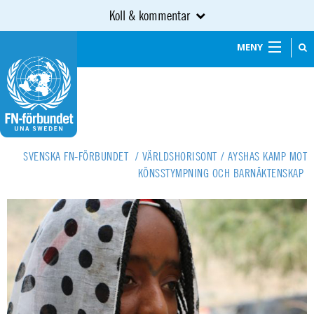
Koll & kommentar
MENY
SVENSKA FN-FÖRBUNDET
/
VÄRLDSHORISONT
/
AYSHAS KAMP MOT
KÖNSSTYMPNING OCH BARNÄKTENSKAP