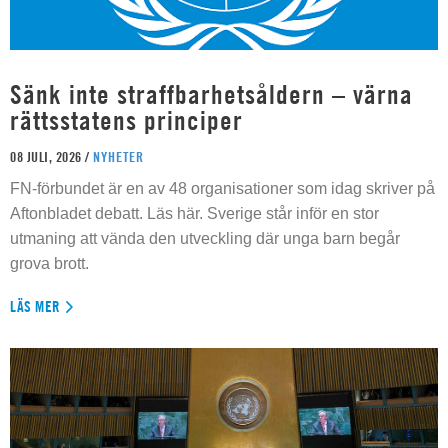
Sänk inte straffbarhetsåldern – värna
rättsstatens principer
08 JULI, 2026 /
NYHETER
FN-förbundet är en av 48 organisationer som idag skriver på
Aftonbladet debatt. Läs här. Sverige står inför en stor
utmaning att vända den utveckling där unga barn begår
grova brott.
LÄS MER