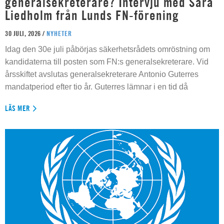
generalsekreterare? Intervju med Sara
Liedholm från Lunds FN-förening
30 JULI, 2026 /
NYHETER
Idag den 30e juli påbörjas säkerhetsrådets omröstning om
kandidaterna till posten som FN:s generalsekreterare. Vid
årsskiftet avslutas generalsekreterare Antonio Guterres
mandatperiod efter tio år. Guterres lämnar i en tid då
LÄS MER