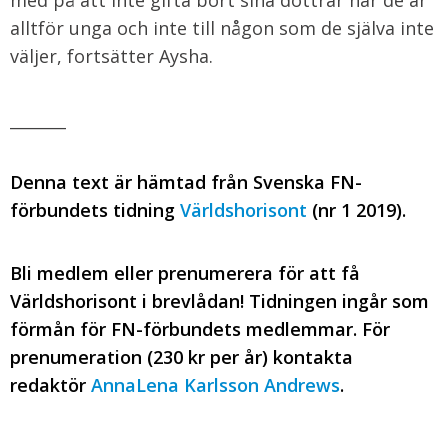
med på att inte gifta bort sina döttrar när de är
alltför unga och inte till någon som de själva inte
väljer, fortsätter Aysha.
_______
Denna text är hämtad från Svenska FN-
förbundets tidning
Världshorisont
(nr 1 2019).
Bli medlem eller prenumerera för att få
Världshorisont i brevlådan! Tidningen ingår som
förmån för FN-förbundets medlemmar. För
prenumeration (230 kr per år) kontakta
redaktör
AnnaLena Karlsson Andrews
.