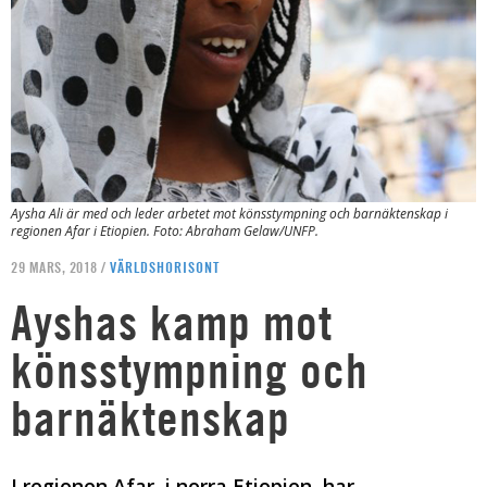
Aysha Ali är med och leder arbetet mot könsstympning och barnäktenskap i
regionen Afar i Etiopien. Foto: Abraham Gelaw/UNFP.
29 MARS, 2018 /
VÄRLDSHORISONT
Ayshas kamp mot
könsstympning och
barnäktenskap
I regionen Afar, i norra Etiopien, har