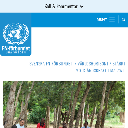
Koll & kommentar
MENY
SVENSKA FN-FÖRBUNDET
/
VÄRLDSHORISONT
/
STÄRKT
MOTSTÅNDSKRAFT I MALAWI