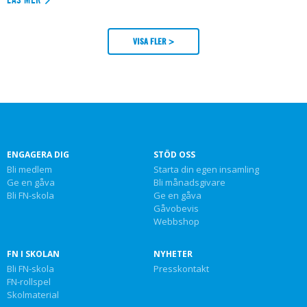
VISA FLER >
ENGAGERA DIG
STÖD OSS
Bli medlem
Starta din egen insamling
Ge en gåva
Bli månadsgivare
Bli FN-skola
Ge en gåva
Gåvobevis
Webbshop
FN I SKOLAN
NYHETER
Bli FN-skola
Presskontakt
FN-rollspel
Skolmaterial