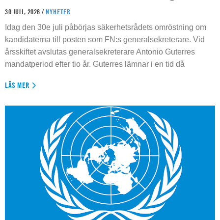
30 JULI, 2026 /
NYHETER
Idag den 30e juli påbörjas säkerhetsrådets omröstning om
kandidaterna till posten som FN:s generalsekreterare. Vid
årsskiftet avslutas generalsekreterare Antonio Guterres
mandatperiod efter tio år. Guterres lämnar i en tid då
LÄS MER