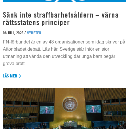
Sänk inte straffbarhetsåldern – värna
rättsstatens principer
08 JULI, 2026 /
NYHETER
FN-förbundet är en av 48 organisationer som idag skriver på
Aftonbladet debatt. Läs här. Sverige står inför en stor
utmaning att vända den utveckling där unga barn begår
grova brott.
LÄS MER