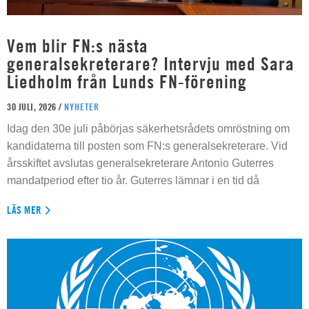
Vem blir FN:s nästa
generalsekreterare? Intervju med Sara
Liedholm från Lunds FN-förening
30 JULI, 2026 /
NYHETER
Idag den 30e juli påbörjas säkerhetsrådets omröstning om
kandidaterna till posten som FN:s generalsekreterare. Vid
årsskiftet avslutas generalsekreterare Antonio Guterres
mandatperiod efter tio år. Guterres lämnar i en tid då
LÄS MER