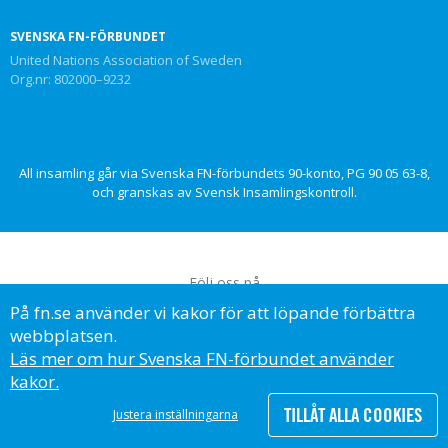
SVENSKA FN-FÖRBUNDET
United Nations Association of Sweden
Org.nr: 802000–9232
All insamling går via Svenska FN-förbundets 90-konto, PG 90 05 63-8,
och granskas av Svensk Insamlingskontroll.
Följ oss på
På fn.se använder vi kakor för att löpande förbättra
webbplatsen.
Läs mer om hur Svenska FN-förbundet använder
kakor.
© Svenska FN-förbundet, 2023
TILLÅT ALLA COOKIES
Justera inställningarna