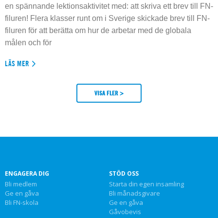
en spännande lektionsaktivitet med: att skriva ett brev till FN-
filuren! Flera klasser runt om i Sverige skickade brev till FN-
filuren för att berätta om hur de arbetar med de globala
målen och för
LÄS MER
VISA FLER >
ENGAGERA DIG
STÖD OSS
Bli medlem
Starta din egen insamling
Ge en gåva
Bli månadsgivare
Bli FN-skola
Ge en gåva
Gåvobevis