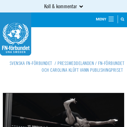
Koll & kommentar
MENY
SVENSKA FN-FÖRBUNDET
/
PRESSMEDDELANDEN
/
FN-FÖRBUNDET
OCH CAROLINA KLÜFT VANN PUBLISHINGPRISET