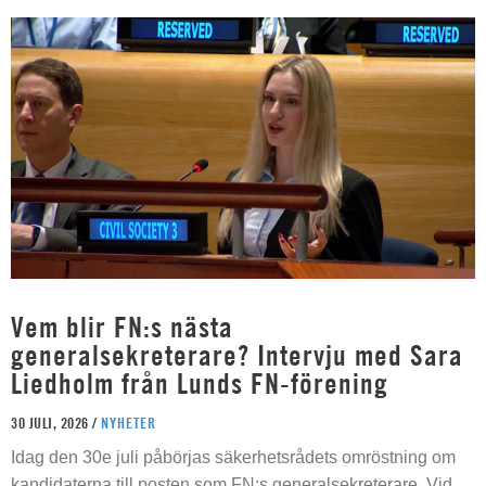
Vem blir FN:s nästa
generalsekreterare? Intervju med Sara
Liedholm från Lunds FN-förening
30 JULI, 2026 /
NYHETER
Idag den 30e juli påbörjas säkerhetsrådets omröstning om
kandidaterna till posten som FN:s generalsekreterare. Vid