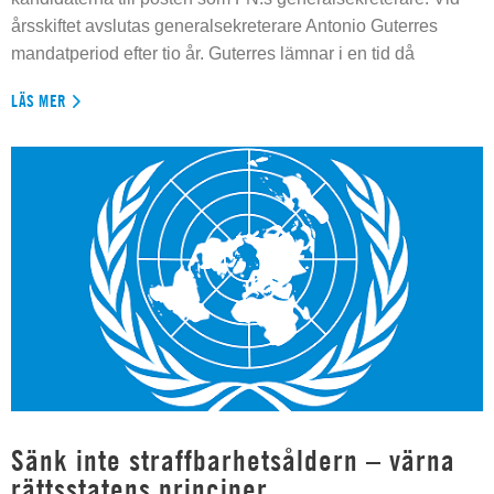
årsskiftet avslutas generalsekreterare Antonio Guterres
mandatperiod efter tio år. Guterres lämnar i en tid då
LÄS MER
Sänk inte straffbarhetsåldern – värna
rättsstatens principer