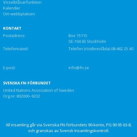
Visselblåsarfunktion
Kalender
Om webbplatsen
KONTAKT
Postadress:
Box 15115
SE-104 65 Stockholm
Telefonväxel:
Telefon (röstbrevlåda) 08-462 25 40
E-post:
info@fn.se
SVENSKA FN-FÖRBUNDET
United Nations Association of Sweden
Org.nr: 802000–9232
All insamling går via Svenska FN-förbundets 90-konto, PG 90 05 63-8,
och granskas av Svensk Insamlingskontroll.