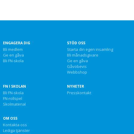
ENGAGERA DIG
STÖD OSS
Bli medlem
Starta din egen insamling
Ge en gåva
Bli månadsgivare
Bli FN-skola
Ge en gåva
Gåvobevis
Webbshop
FN I SKOLAN
NYHETER
Bli FN-skola
Presskontakt
FN-rollspel
Skolmaterial
OM OSS
Kontakta oss
Lediga tjänster