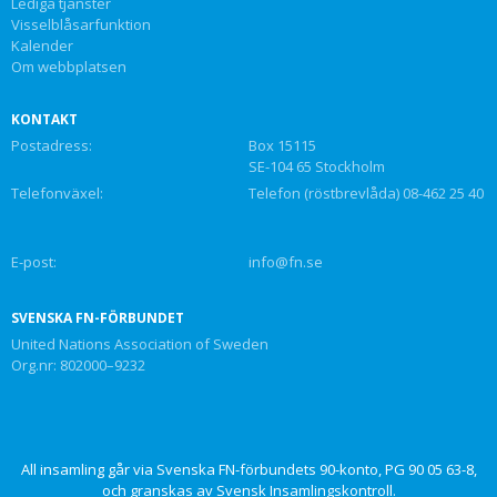
Lediga tjänster
Visselblåsarfunktion
Kalender
Om webbplatsen
KONTAKT
Postadress:
Box 15115
SE-104 65 Stockholm
Telefonväxel:
Telefon (röstbrevlåda) 08-462 25 40
E-post:
info@fn.se
SVENSKA FN-FÖRBUNDET
United Nations Association of Sweden
Org.nr: 802000–9232
All insamling går via Svenska FN-förbundets 90-konto, PG 90 05 63-8,
och granskas av Svensk Insamlingskontroll.