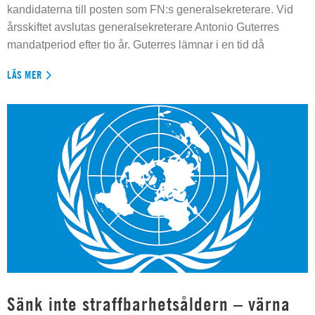
kandidaterna till posten som FN:s generalsekreterare. Vid
årsskiftet avslutas generalsekreterare Antonio Guterres
mandatperiod efter tio år. Guterres lämnar i en tid då
LÄS MER
Sänk inte straffbarhetsåldern – värna