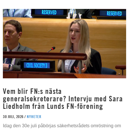
Vem blir FN:s nästa
generalsekreterare? Intervju med Sara
Liedholm från Lunds FN-förening
30 JULI, 2026 /
NYHETER
Idag den 30e juli påbörjas säkerhetsrådets omröstning om