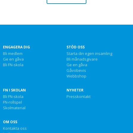
ENGAGERA DIG
STÖD OSS
Bli medlem
Starta din egen insamling
Ge en gåva
Bli månadsgivare
Bli FN-skola
Ge en gåva
Gåvobevis
Webbshop
FN I SKOLAN
NYHETER
Bli FN-skola
Presskontakt
FN-rollspel
Skolmaterial
OM OSS
Kontakta oss