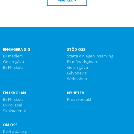
ENGAGERA DIG
STÖD OSS
Bli medlem
Starta din egen insamling
Ge en gåva
Bli månadsgivare
Bli FN-skola
Ge en gåva
Gåvobevis
Webbshop
FN I SKOLAN
NYHETER
Bli FN-skola
Presskontakt
FN-rollspel
Skolmaterial
OM OSS
Kontakta oss