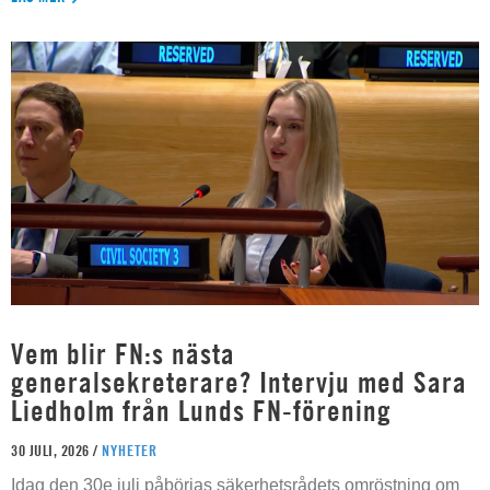
Vem blir FN:s nästa
generalsekreterare? Intervju med Sara
Liedholm från Lunds FN-förening
30 JULI, 2026 /
NYHETER
Idag den 30e juli påbörjas säkerhetsrådets omröstning om