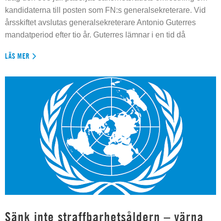
kandidaterna till posten som FN:s generalsekreterare. Vid
årsskiftet avslutas generalsekreterare Antonio Guterres
mandatperiod efter tio år. Guterres lämnar i en tid då
LÄS MER
Sänk inte straffbarhetsåldern – värna