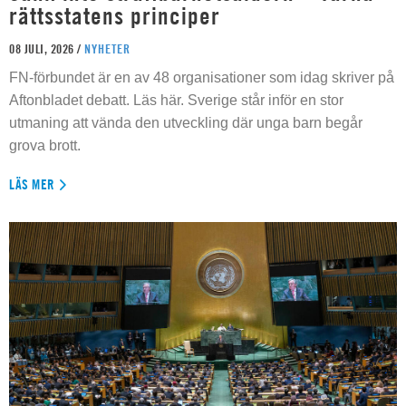
rättsstatens principer
08 JULI, 2026 /
NYHETER
FN-förbundet är en av 48 organisationer som idag skriver på
Aftonbladet debatt. Läs här. Sverige står inför en stor
utmaning att vända den utveckling där unga barn begår
grova brott.
LÄS MER