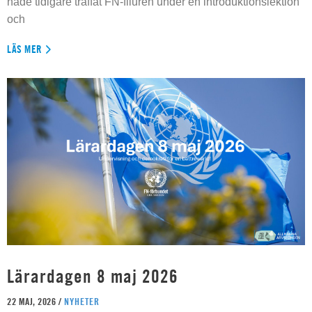
hade tidigare träffat FN-filuren under en introduktionslektion
och
LÄS MER
Lärardagen 8 maj 2026
22 MAJ, 2026 /
NYHETER