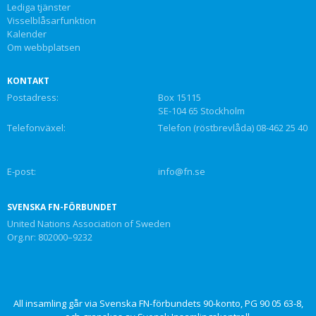
Lediga tjänster
Visselblåsarfunktion
Kalender
Om webbplatsen
KONTAKT
Postadress:
Box 15115
SE-104 65 Stockholm
Telefonväxel:
Telefon (röstbrevlåda) 08-462 25 40
E-post:
info@fn.se
SVENSKA FN-FÖRBUNDET
United Nations Association of Sweden
Org.nr: 802000–9232
All insamling går via Svenska FN-förbundets 90-konto, PG 90 05 63-8,