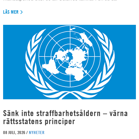
LÄS MER
Sänk inte straffbarhetsåldern – värna
rättsstatens principer
08 JULI, 2026 /
NYHETER