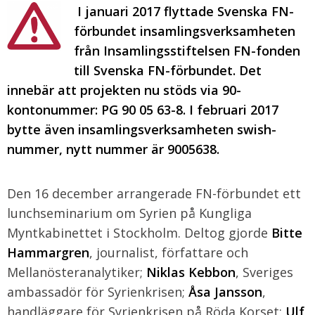
I januari 2017 flyttade Svenska FN-
förbundet insamlingsverksamheten
från Insamlingsstiftelsen FN-fonden
till Svenska FN-förbundet. Det
innebär att projekten nu stöds via 90-
kontonummer: PG 90 05 63-8. I februari 2017
bytte även insamlingsverksamheten swish-
nummer, nytt nummer är 9005638.
Den 16 december arrangerade FN-förbundet ett
lunchseminarium om Syrien på Kungliga
Myntkabinettet i Stockholm. Deltog gjorde
Bitte
Hammargren
, journalist, författare och
Mellanösteranalytiker;
Niklas Kebbon
, Sveriges
ambassadör för Syrienkrisen;
Åsa Jansson
,
handläggare för Syrienkrisen på Röda Korset;
Ulf