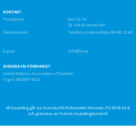
KONTAKT
Postadress:
Box 15115
SE-104 65 Stockholm
Telefonväxel:
Telefon (röstbrevlåda) 08-462 25 40
E-post:
info@fn.se
SVENSKA FN-FÖRBUNDET
United Nations Association of Sweden
Org.nr: 802000–9232
All insamling går via Svenska FN-förbundets 90-konto, PG 90 05 63-8,
och granskas av Svensk Insamlingskontroll.