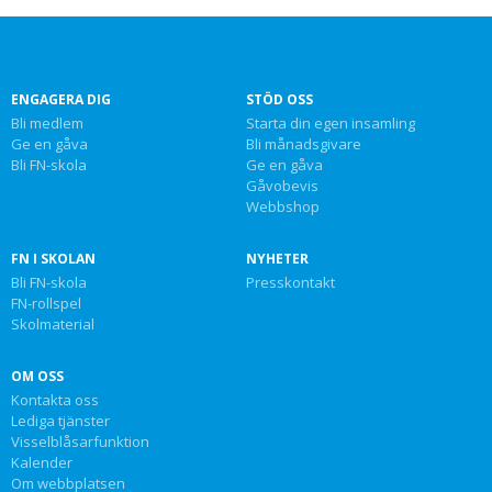
ENGAGERA DIG
STÖD OSS
Bli medlem
Starta din egen insamling
Ge en gåva
Bli månadsgivare
Bli FN-skola
Ge en gåva
Gåvobevis
Webbshop
FN I SKOLAN
NYHETER
Bli FN-skola
Presskontakt
FN-rollspel
Skolmaterial
OM OSS
Kontakta oss
Lediga tjänster
Visselblåsarfunktion
Kalender
Om webbplatsen