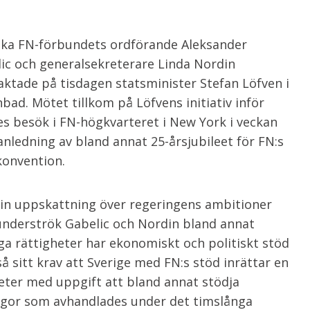
ka FN-förbundets ordförande Aleksander
ic och generalsekreterare Linda Nordin
ktade på tisdagen statsminister Stefan Löfven i
bad. Mötet tillkom på Löfvens initiativ inför
s besök i FN-högkvarteret i New York i veckan
nledning av bland annat 25-årsjubileet för FN:s
onvention.
in uppskattning över regeringens ambitioner
 underströk Gabelic och Nordin bland annat
ga rättigheter har ekonomiskt och politiskt stöd
å sitt krav att Sverige med FN:s stöd inrättar en
heter med uppgift att bland annat stödja
gor som avhandlades under det timslånga