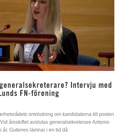
 generalsekreterare? Intervju med
Lunds FN-förening
kerhetsrådets omröstning om kandidaterna till posten
Vid årsskiftet avslutas generalsekreterare Antonio
 år. Guterres lämnar i en tid då