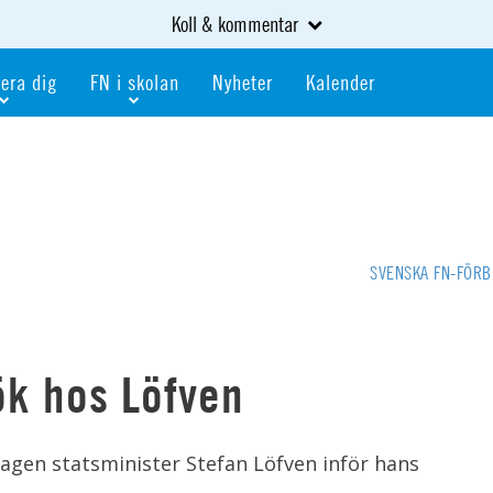
Koll & kommentar
era dig
FN i skolan
Nyheter
Kalender
dlem
Bli FN-skola
gåva
Bli skola med världskoll
heter
av kurser och event
Portalen för FN-skolor
iv i en FN-förening
Portalen för världskoll i skolan
SVENSKA FN-FÖR
skola
Öppet skolmaterial
 som är ung
Globalis
oll i skolan
ök hos Löfven
gen statsminister Stefan Löfven inför hans