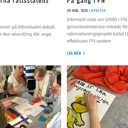
rna rättsstatens
På gång i FN
29 JUNI, 2026 /
NYHETER
Informellt möte om UN80 i FN
generalsekreterare inledde för
river på Aftonbladet debatt.
rationaliseringsprojekt kallat U
da den utveckling där unga
effektivare FN-system
LÄS MER