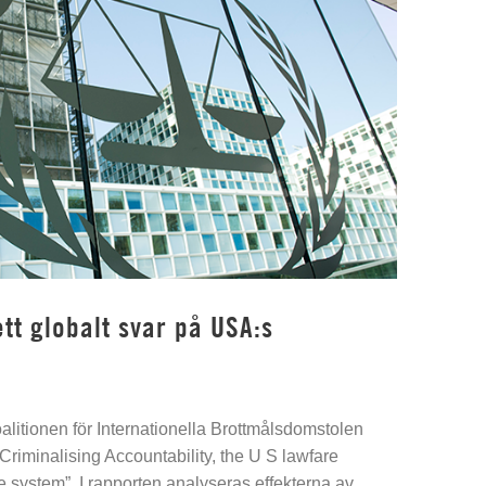
tt globalt svar på USA:s
alitionen för Internationella Brottmålsdomstolen
”Criminalising Accountability, the U S lawfare
ce system”. I rapporten analyseras effekterna av