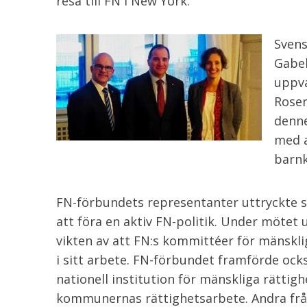
resa till FN i New York.
Svens
Gabel
uppva
Rosen
denne
med a
barnk
FN-förbundets representanter uttryckte s
att föra en aktiv FN-politik. Under mötet
vikten av att FN:s kommittéer för mänskli
i sitt arbete. FN-förbundet framförde ocks
nationell institution för mänskliga rättig
kommunernas rättighetsarbete. Andra frå