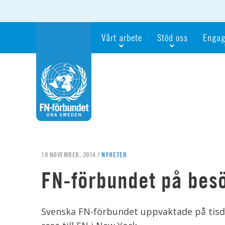
Vårt arbete
Stöd oss
Engag
Våra fokusfrågor
Bli månadsgivare
Bli me
Vi utbildar och informerar
Ge en gåva
Ge en 
Vi stödjer FN:s arbete för flickors rättig
För företag
Ta del 
Vi samarbetar internationellt
Gåvobevis
Bli akt
Agenda 2030
Minnesgåva
Bli FN-
Testamentera
För dig
19 NOVEMBER, 2014 /
NYHETER
Webbshop
Världsk
FN-förbundet på bes
Svenska FN-förbundet uppvaktade på tisda