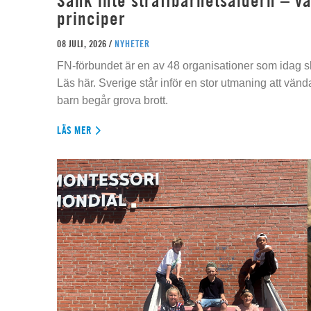
Sänk inte straffbarhetsåldern – vä
principer
08 JULI, 2026 /
NYHETER
FN-förbundet är en av 48 organisationer som idag sk
Läs här. Sverige står inför en stor utmaning att vän
barn begår grova brott.
LÄS MER