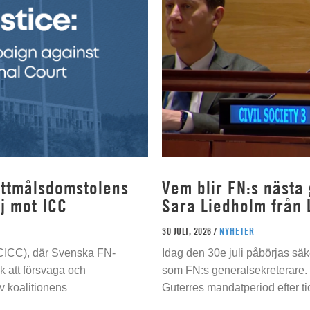
rottmålsdomstolens
Vem blir FN:s nästa
j mot ICC
Sara Liedholm från 
30 JULI, 2026 /
NYHETER
 (CICC), där Svenska FN-
Idag den 30e juli påbörjas sä
 att försvaga och
som FN:s generalsekreterare. 
 koalitionens
Guterres mandatperiod efter tio