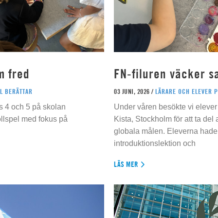
m fred
FN-filuren väcker s
L BERÄTTAR
03 JUNI, 2026 /
LÄRARE OCH ELEVER 
s 4 och 5 på skolan
Under våren besökte vi elever 
ollspel med fokus på
Kista, Stockholm för att ta del
globala målen. Eleverna hade t
introduktionslektion och
LÄS MER