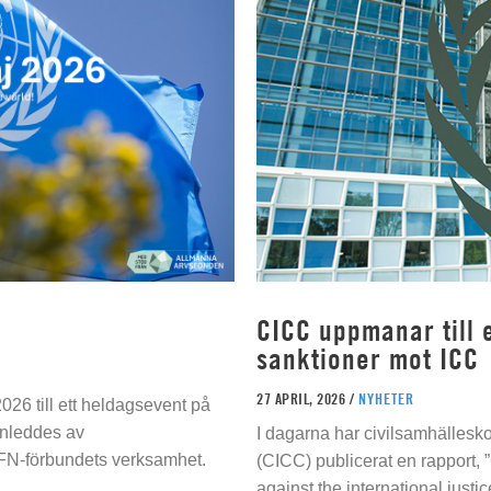
CICC uppmanar till e
sanktioner mot ICC
27 APRIL, 2026 /
NYHETER
026 till ett heldagsevent på
inleddes av
I dagarna har civilsamhällesko
 FN-förbundets verksamhet.
(CICC) publicerat en rapport, 
against the international justi