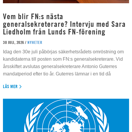
Vem blir FN:s nästa
generalsekreterare? Intervju med Sara
Liedholm från Lunds FN-förening
30 JULI, 2026 /
NYHETER
Idag den 30e juli påbörjas säkerhetsrådets omröstning om
kandidaterna till posten som FN:s generalsekreterare. Vid
årsskiftet avslutas generalsekreterare Antonio Guterres
mandatperiod efter tio år. Guterres lämnar i en tid då
LÄS MER