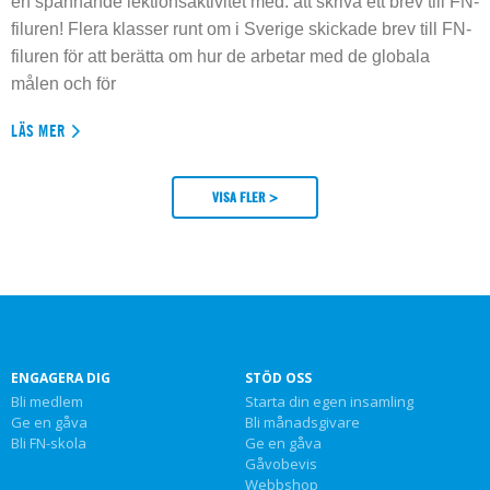
en spännande lektionsaktivitet med: att skriva ett brev till FN-
filuren! Flera klasser runt om i Sverige skickade brev till FN-
filuren för att berätta om hur de arbetar med de globala
målen och för
LÄS MER
VISA FLER >
ENGAGERA DIG
STÖD OSS
Bli medlem
Starta din egen insamling
Ge en gåva
Bli månadsgivare
Bli FN-skola
Ge en gåva
Gåvobevis
Webbshop