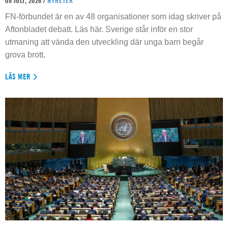
08 JULI, 2026 /
NYHETER
FN-förbundet är en av 48 organisationer som idag skriver på
Aftonbladet debatt. Läs här. Sverige står inför en stor
utmaning att vända den utveckling där unga barn begår
grova brott.
LÄS MER