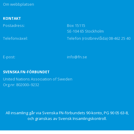
Om webbplatsen
KONTAKT
Postadress:
Box 15115
SE-104 65 Stockholm
Telefonväxel:
Telefon (röstbrevlåda) 08-462 25 40
E-post:
info@fn.se
SVENSKA FN-FÖRBUNDET
United Nations Association of Sweden
Org.nr: 802000–9232
All insamling går via Svenska FN-förbundets 90-konto, PG 90 05 63-8,
och granskas av Svensk Insamlingskontroll.