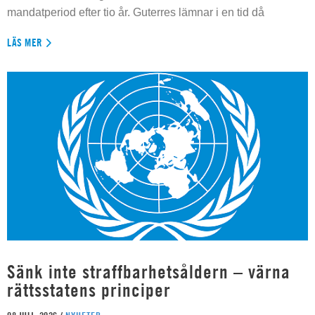
mandatperiod efter tio år. Guterres lämnar i en tid då
LÄS MER
Sänk inte straffbarhetsåldern – värna
rättsstatens principer