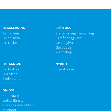
ENGAGERA DIG
STÖD OSS
Bli medlem
Starta din egen insamling
Ge en gåva
Bli månadsgivare
Bli FN-skola
Ge en gåva
Gåvobevis
Webbshop
FN I SKOLAN
NYHETER
Bli FN-skola
Presskontakt
FN-rollspel
Skolmaterial
OM OSS
Kontakta oss
Lediga tjänster
Visselblåsarfunktion
Kalender