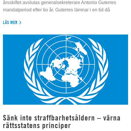
årsskiftet avslutas generalsekreterare Antonio Guterres
mandatperiod efter tio år. Guterres lämnar i en tid då
LÄS MER
Sänk inte straffbarhetsåldern – värna
rättsstatens principer