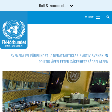
Koll & kommentar
MENY
SVENSKA FN-FÖRBUNDET
/
DEBATTARTIKLAR
/
AKTIV SVENSK FN-
POLITIK ÄVEN EFTER SÄKERHETSRÅDSPLATSEN