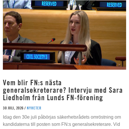
Vem blir FN:s nästa
generalsekreterare? Intervju med Sara
Liedholm från Lunds FN-förening
30 JULI, 2026 /
NYHETER
Idag den 30e juli påbörjas säkerhetsrådets omröstning om
kandidaterna till posten som FN:s generalsekreterare. Vid