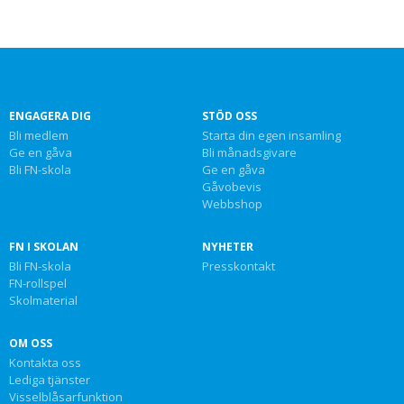
ENGAGERA DIG
STÖD OSS
Bli medlem
Starta din egen insamling
Ge en gåva
Bli månadsgivare
Bli FN-skola
Ge en gåva
Gåvobevis
Webbshop
FN I SKOLAN
NYHETER
Bli FN-skola
Presskontakt
FN-rollspel
Skolmaterial
OM OSS
Kontakta oss
Lediga tjänster
Visselblåsarfunktion