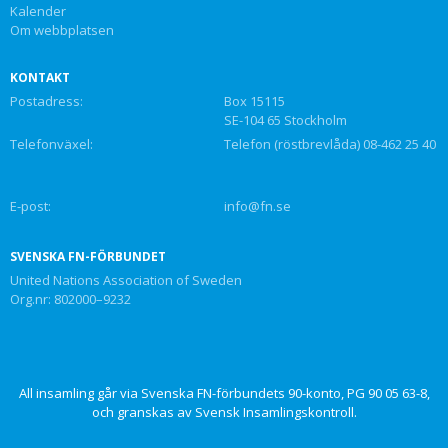
Kalender
Om webbplatsen
KONTAKT
Postadress:
Box 15115
SE-104 65 Stockholm
Telefonväxel:
Telefon (röstbrevlåda) 08-462 25 40
E-post:
info@fn.se
SVENSKA FN-FÖRBUNDET
United Nations Association of Sweden
Org.nr: 802000–9232
All insamling går via Svenska FN-förbundets 90-konto, PG 90 05 63-8,
och granskas av Svensk Insamlingskontroll.