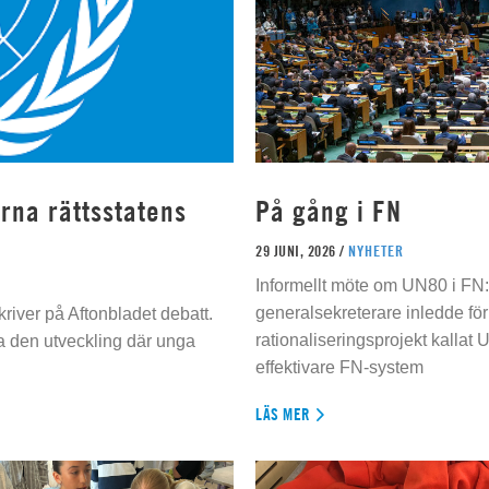
rna rättsstatens
På gång i FN
29 JUNI, 2026 /
NYHETER
Informellt möte om UN80 i FN
generalsekreterare inledde för
river på Aftonbladet debatt.
rationaliseringsprojekt kallat U
da den utveckling där unga
effektivare FN-system
LÄS MER