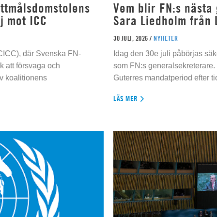
rottmålsdomstolens
Vem blir FN:s nästa
j mot ICC
Sara Liedholm från 
30 JULI, 2026 /
NYHETER
 (CICC), där Svenska FN-
Idag den 30e juli påbörjas sä
 att försvaga och
som FN:s generalsekreterare. 
 koalitionens
Guterres mandatperiod efter tio
LÄS MER