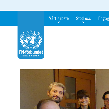
Vårt arbete
Stöd oss
Engag
Våra fokusfrågor
Bli månadsgivare
Bli me
Vi utbildar och informerar
Ge en gåva
Ge en 
Vi stödjer FN:s arbete för flickors rättig
För företag
Ta del 
Vi samarbetar internationellt
Gåvobevis
Bli akt
Agenda 2030
Minnesgåva
Bli FN-
Testamentera
För dig
Webbshop
Världsk