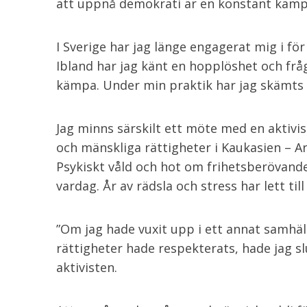
att uppnå demokrati är en konstant kamp 
I Sverige har jag länge engagerat mig i fö
Ibland har jag känt en hopplöshet och fråg
kämpa. Under min praktik har jag skämts
Jag minns särskilt ett möte med en aktivi
och mänskliga rättigheter i Kaukasien – A
Psykiskt våld och hot om frihetsberövande 
vardag. År av rädsla och stress har lett til
”Om jag hade vuxit upp i ett annat samhäl
rättigheter hade respekterats, hade jag slu
aktivisten.