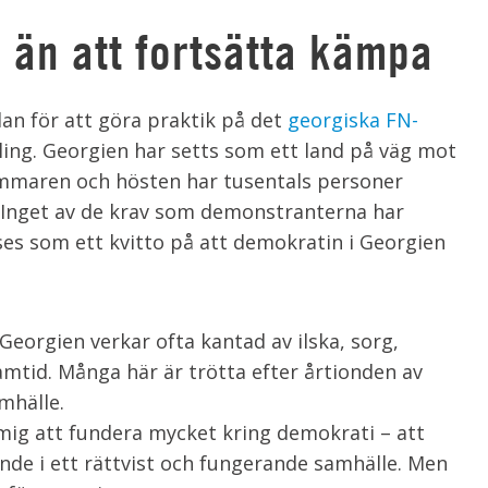
l än att fortsätta kämpa
dan för att göra praktik på det
georgiska FN-
ng. Georgien har setts som ett land på väg mot
mmaren och hösten har tusentals personer
 Inget av de krav som demonstranterna har
 ses som ett kvitto på att demokratin i Georgien
eorgien verkar ofta kantad av ilska, sorg,
amtid. Många här är trötta efter årtionden av
mhälle.
 mig att fundera mycket kring demokrati – att
nde i ett rättvist och fungerande samhälle. Men