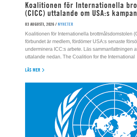
Koalitionen för Internationella b
(CICC) uttalande om USA:s kampan
03 AUGUSTI, 2026 /
NYHETER
Koalitionen för Internationella brottmålsdomstolen
förbundet är medlem, fördömer USA:s senaste försök
underminera ICC:s arbete. Läs sammanfattningen av
uttalande nedan. The Coalition for the International
LÄS MER