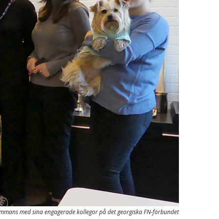
sammans med sina engagerade kollegor på det georgiska FN-förbundet