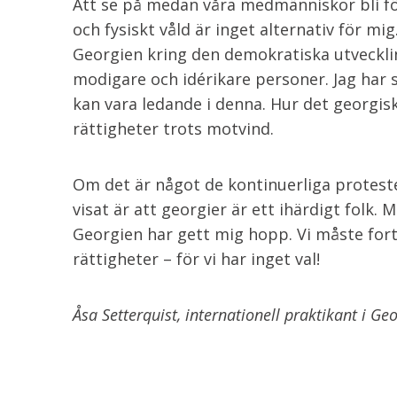
Att se på medan våra medmänniskor bli för
och fysiskt våld är inget alternativ för m
Georgien kring den demokratiska utveckling
modigare och idérikare personer. Jag har 
kan vara ledande i denna. Hur det georgis
rättigheter trots motvind.
Om det är något de kontinuerliga proteste
visat är att georgier är ett ihärdigt folk.
Georgien har gett mig hopp. Vi måste fo
rättigheter – för vi har inget val!
Åsa Setterquist, internationell praktikant i Ge