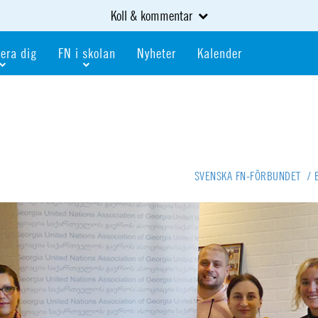
Koll & kommentar
era dig
FN i skolan
Nyheter
Kalender
dlem
Bli FN-skola
gåva
Bli skola med världskoll
heter
av kurser och event
Portalen för FN-skolor
iv i en FN-förening
Portalen för världskoll i skolan
SVENSKA FN-FÖRBUNDET
/
skola
Öppet skolmaterial
 som är ung
Globalis
oll i skolan