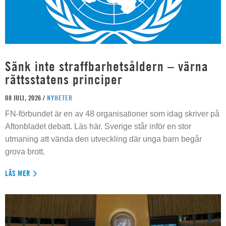
Sänk inte straffbarhetsåldern – värna
rättsstatens principer
08 JULI, 2026 /
NYHETER
FN-förbundet är en av 48 organisationer som idag skriver på
Aftonbladet debatt. Läs här. Sverige står inför en stor
utmaning att vända den utveckling där unga barn begår
grova brott.
LÄS MER