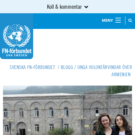
Koll & kommentar
MENY
SVENSKA FN-FÖRBUNDET
/
BLOGG
/
UNGA VOLONTÄRVINDAR ÖVER
ARMENIEN