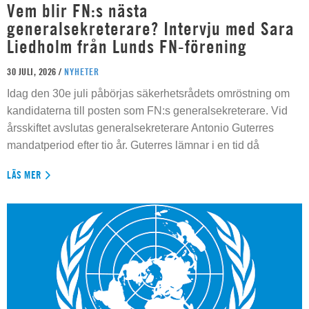
Vem blir FN:s nästa
generalsekreterare? Intervju med Sara
Liedholm från Lunds FN-förening
30 JULI, 2026 /
NYHETER
Idag den 30e juli påbörjas säkerhetsrådets omröstning om
kandidaterna till posten som FN:s generalsekreterare. Vid
årsskiftet avslutas generalsekreterare Antonio Guterres
mandatperiod efter tio år. Guterres lämnar i en tid då
LÄS MER