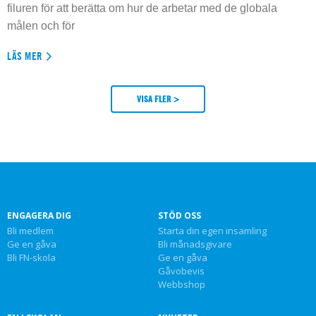
filuren för att berätta om hur de arbetar med de globala
målen och för
LÄS MER
VISA FLER >
ENGAGERA DIG
STÖD OSS
Bli medlem
Starta din egen insamling
Ge en gåva
Bli månadsgivare
Bli FN-skola
Ge en gåva
Gåvobevis
Webbshop