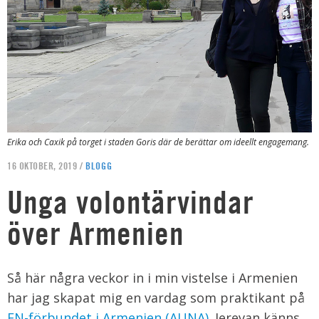
Erika och Caxik på torget i staden Goris där de berättar om ideellt engagemang.
16 OKTOBER, 2019 /
BLOGG
Unga volontärvindar
över Armenien
Så här några veckor in i min vistelse i Armenien
har jag skapat mig en vardag som praktikant på
FN-förbundet i Armenien (AUNA)
. Jerevan känns