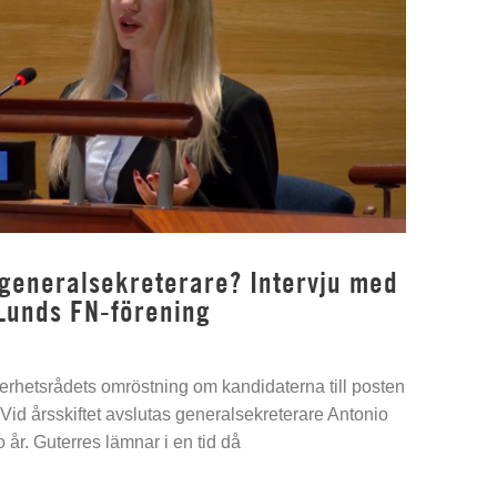
 generalsekreterare? Intervju med
Lunds FN-förening
kerhetsrådets omröstning om kandidaterna till posten
Vid årsskiftet avslutas generalsekreterare Antonio
 år. Guterres lämnar i en tid då