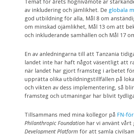
Temat för årets högnivåmöte är stärkand
av inkludering och jämlikhet. De
globala m
god utbildning för alla, Mål 8 om anständi
om minskad ojämlikhet, Mål 13 om att be
och inkluderande samhällen och Mål 17 om
En av anledningarna till att Tanzania tidi
landet inte har haft något väsentligt att 
när landet har gjort framsteg i arbetet f
upprätta olika utbildningstillfällen på lo
och vikten av dess implementering, så blir
framsteg och utmaningar har blivit tydligar
Tillsammans med mina kollegor på
FN-för
Philanthropic Foundation
har vi använt vå
Development Platform
för att samla civilsa