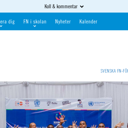
Koll & kommentar
era dig
FN i skolan
Nyheter
Kalender
dlem
Bli FN-skola
gåva
Bli skola med världskoll
heter
av kurser och event
Portalen för FN-skolor
iv i en FN-förening
Portalen för världskoll i skolan
SVENSKA FN-F
skola
Öppet skolmaterial
 som är ung
Globalis
oll i skolan