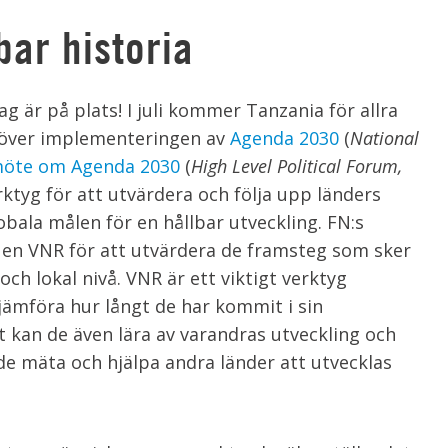
bar historia
jag är på plats! I juli kommer Tanzania för allra
t över implementeringen av
Agenda 2030
(
National
möte om Agenda 2030
(
High Level Political Forum,
rktyg för att utvärdera och följa upp länders
ala målen för en hållbar utveckling. FN:s
n VNR för att utvärdera de framsteg som sker
ch lokal nivå. VNR är ett viktigt verktyg
 jämföra hur långt de har kommit i sin
 kan de även lära av varandras utveckling och
de mäta och hjälpa andra länder att utvecklas