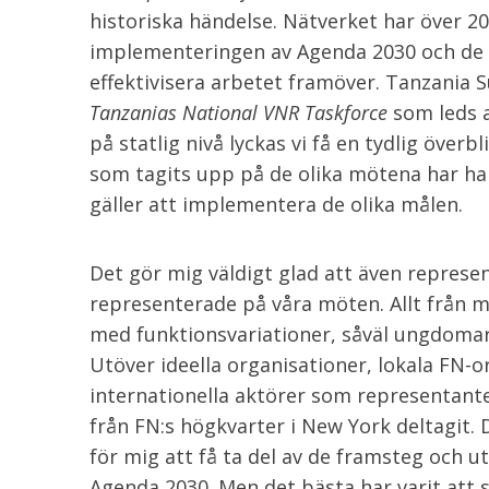
historiska händelse. Nätverket har över 2
implementeringen av Agenda 2030 och de 
effektivisera arbetet framöver. Tanzania 
Tanzanias National VNR Taskforce
som leds a
på statlig nivå lyckas vi få en tydlig över
som tagits upp på de olika mötena har han
gäller att implementera de olika målen.
Det gör mig väldigt glad att även represe
representerade på våra möten. Allt från m
med funktionsvariationer, såväl ungdomar, 
Utöver ideella organisationer, lokala FN-
internationella aktörer som representan
från FN:s högkvarter i New York deltagit. 
för mig att få ta del av de framsteg och 
Agenda 2030. Men det bästa har varit att s