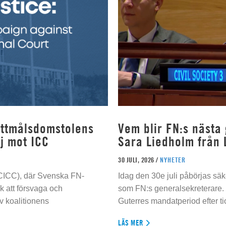
rottmålsdomstolens
Vem blir FN:s nästa
j mot ICC
Sara Liedholm från 
30 JULI, 2026 /
NYHETER
 (CICC), där Svenska FN-
Idag den 30e juli påbörjas sä
 att försvaga och
som FN:s generalsekreterare. 
 koalitionens
Guterres mandatperiod efter tio
LÄS MER