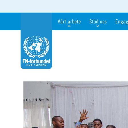
Vårt arbete
Stöd oss
Engag
Våra fokusfrågor
Bli månadsgivare
Bli me
Vi utbildar och informerar
Ge en gåva
Ge en 
Vi stödjer FN:s arbete för flickors rättig
För företag
Ta del 
Vi samarbetar internationellt
Gåvobevis
Bli akt
Agenda 2030
Minnesgåva
Bli FN-
Testamentera
För dig
Webbshop
Världsk