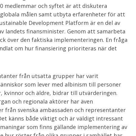
00 medlemmar och syftet är att diskutera
globala målen samt utbyta erfarenheter för att
Sustainable Development Platform är en del av
v landets finansminister. Genom att samarbeta
blick över den faktiska implementeringen. En fråga
dlat om hur finansiering prioriteras när det
ntanter från utsatta grupper har varit
änniskor som lever med albinism till personer
kvinnor och äldre, bidrar till utvärderingen.
organ och regionala aktörer har även
ter från svenska ambassaden och representanter
Det känns både viktigt och är väldigt intressant
utmaningar som finns gällande implementering av
e hur röster från olika grupper i samhället har