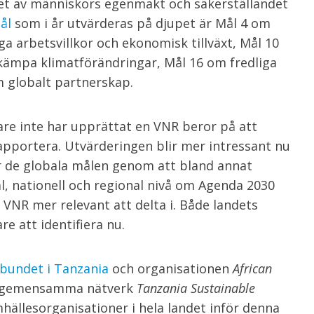
et av människors egenmakt och säkerställandet
ål
som i år utvärderas på djupet är Mål 4 om
ga arbetsvillkor och ekonomisk tillväxt, Mål 10
kämpa klimatförändringar, Mål 16 om fredliga
 globalt partnerskap.
gare inte har upprättat en VNR beror på att
rapportera. Utvärderingen blir mer intressant nu
ör de globala målen genom att bland annat
kal, nationell och regional nivå om Agenda 2030
 VNR mer relevant att delta i. Både landets
e att identifiera nu.
bundet i Tanzania
och organisationen
African
rt gemensamma nätverk
Tanzania Sustainable
mhällesorganisationer i hela landet inför denna