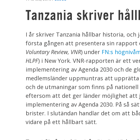
Tanzania skriver håll
I år skriver Tanzania hållbar historia, och 
första gången att presentera sin rappor
Voluntary Review, VNR
) under
FN:s högnivå
HLPF
) i New York. VNR-rapporten är ett ve
implementering av Agenda 2030 och de glob
medlemsländer uppmuntras att upprätta e
och de utmaningar som finns på nationell o
eftersom att det ger länder möjlighet att
implementering av Agenda 2030. På så sätt
brister. I slutändan handlar det om att bå
vidare på ett hållbart sätt.