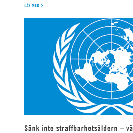
LÄS MER
Sänk inte straffbarhetsåldern – vä