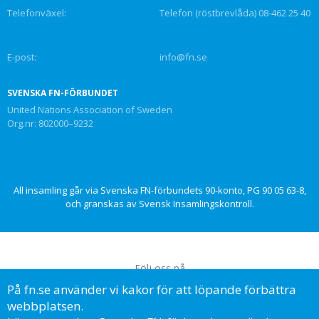
Telefonväxel:
Telefon (röstbrevlåda) 08-462 25 40
E-post:
info@fn.se
SVENSKA FN-FÖRBUNDET
United Nations Association of Sweden
Org.nr: 802000–9232
All insamling går via Svenska FN-förbundets 90-konto, PG 90 05 63-8,
och granskas av Svensk Insamlingskontroll.
Följ oss på
På fn.se använder vi kakor för att löpande förbättra
webbplatsen.