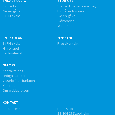
ENGAGERA DIG
STÖD OSS
Bli medlem
Starta din egen insamling
Ge en gåva
Bli månadsgivare
Bli FN-skola
Ge en gåva
Gåvobevis
Webbshop
FN I SKOLAN
NYHETER
Bli FN-skola
Presskontakt
FN-rollspel
Skolmaterial
OM OSS
Kontakta oss
Lediga tjänster
Visselblåsarfunktion
Kalender
Om webbplatsen
KONTAKT
Postadress:
Box 15115
SE-104 65 Stockholm