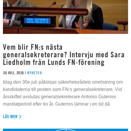
Vem blir FN:s nästa
generalsekreterare? Intervju med Sara
Liedholm från Lunds FN-förening
30 JULI, 2026 /
NYHETER
Idag den 30e juli påbörjas säkerhetsrådets omröstning om
kandidaterna till posten som FN:s generalsekreterare. Vid
årsskiftet avslutas generalsekreterare Antonio Guterres
mandatperiod efter tio år. Guterres lämnar i en tid då
LÄS MER