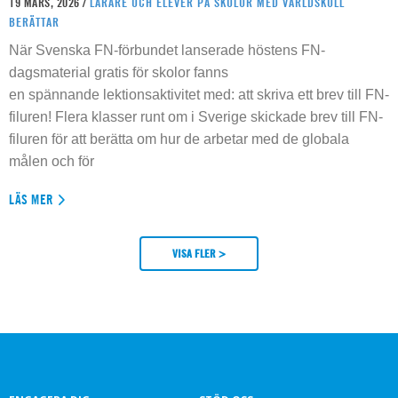
19 MARS, 2026 /
LÄRARE OCH ELEVER PÅ SKOLOR MED VÄRLDSKOLL
BERÄTTAR
När Svenska FN-förbundet lanserade höstens FN-
dagsmaterial gratis för skolor fanns
en spännande lektionsaktivitet med: att skriva ett brev till FN-
filuren! Flera klasser runt om i Sverige skickade brev till FN-
filuren för att berätta om hur de arbetar med de globala
målen och för
LÄS MER
VISA FLER >