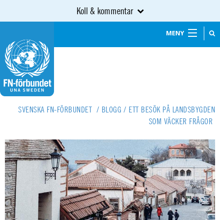
Koll & kommentar
MENY
SVENSKA FN-FÖRBUNDET
/
BLOGG
/
ETT BESÖK PÅ LANDSBYGDEN
SOM VÄCKER FRÅGOR