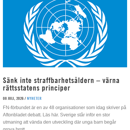
Sänk inte straffbarhetsåldern – värna
rättsstatens principer
08 JULI, 2026 /
NYHETER
FN-förbundet är en av 48 organisationer som idag skriver på
Aftonbladet debatt. Läs här. Sverige står inför en stor
utmaning att vända den utveckling där unga barn begår
grova brott.