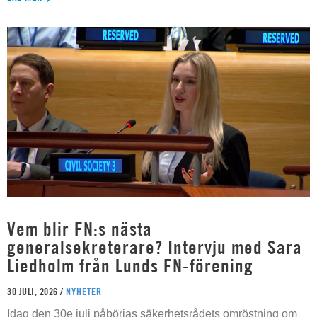
Vem blir FN:s nästa
generalsekreterare? Intervju med Sara
Liedholm från Lunds FN-förening
30 JULI, 2026 /
NYHETER
Idag den 30e juli påbörjas säkerhetsrådets omröstning om