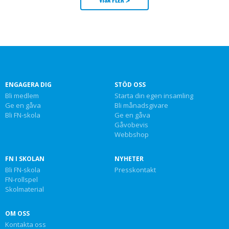
ENGAGERA DIG
STÖD OSS
Bli medlem
Starta din egen insamling
Ge en gåva
Bli månadsgivare
Bli FN-skola
Ge en gåva
Gåvobevis
Webbshop
FN I SKOLAN
NYHETER
Bli FN-skola
Presskontakt
FN-rollspel
Skolmaterial
OM OSS
Kontakta oss