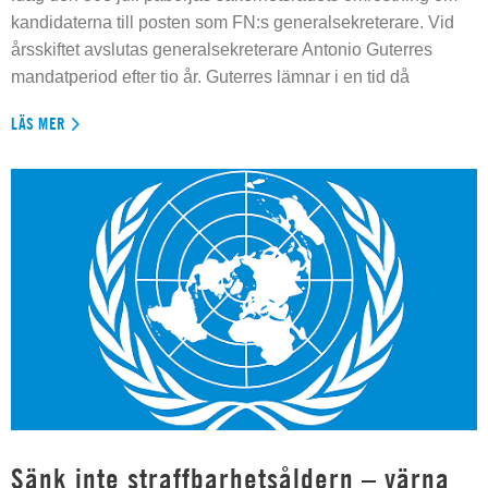
kandidaterna till posten som FN:s generalsekreterare. Vid
årsskiftet avslutas generalsekreterare Antonio Guterres
mandatperiod efter tio år. Guterres lämnar i en tid då
LÄS MER
Sänk inte straffbarhetsåldern – värna