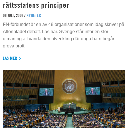
rättsstatens principer
08 JULI, 2026 /
NYHETER
FN-förbundet är en av 48 organisationer som idag skriver på
Aftonbladet debatt. Läs här. Sverige står inför en stor
utmaning att vända den utveckling där unga barn begår
grova brott.
LÄS MER