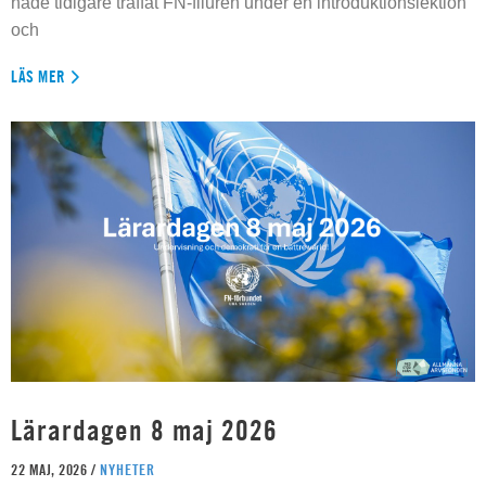
hade tidigare träffat FN-filuren under en introduktionslektion
och
LÄS MER
Lärardagen 8 maj 2026
22 MAJ, 2026 /
NYHETER