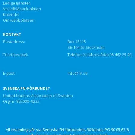
Lediga tjänster
Visselblåsarfunktion
Kalender
Om webbplatsen
KONTAKT
Postadress:
Box 15115
SE-104 65 Stockholm
Telefonväxel:
Telefon (röstbrevlåda) 08-462 25 40
E-post:
info@fn.se
SVENSKA FN-FÖRBUNDET
United Nations Association of Sweden
Org.nr: 802000–9232
All insamling går via Svenska FN-förbundets 90-konto, PG 90 05 63-8,