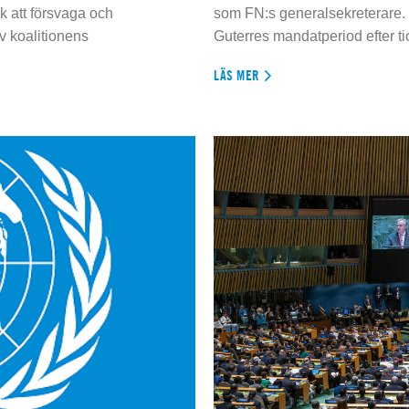
 att försvaga och
som FN:s generalsekreterare. 
 koalitionens
Guterres mandatperiod efter tio
LÄS MER