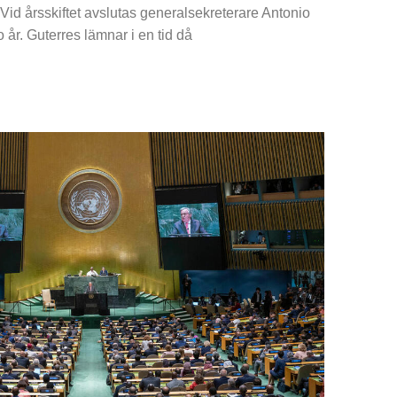
Vid årsskiftet avslutas generalsekreterare Antonio
 år. Guterres lämnar i en tid då