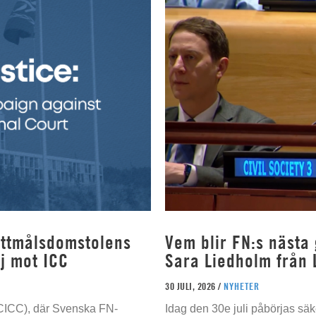
rottmålsdomstolens
Vem blir FN:s nästa
j mot ICC
Sara Liedholm från 
30 JULI, 2026 /
NYHETER
 (CICC), där Svenska FN-
Idag den 30e juli påbörjas sä