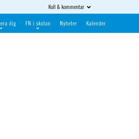
Koll & kommentar
era dig
FN i skolan
Nyheter
Kalender
dlem
Bli FN-skola
gåva
Bli skola med världskoll
heter
av kurser och event
Portalen för FN-skolor
iv i en FN-förening
Portalen för världskoll i skolan
skola
Öppet skolmaterial
 som är ung
Globalis
oll i skolan