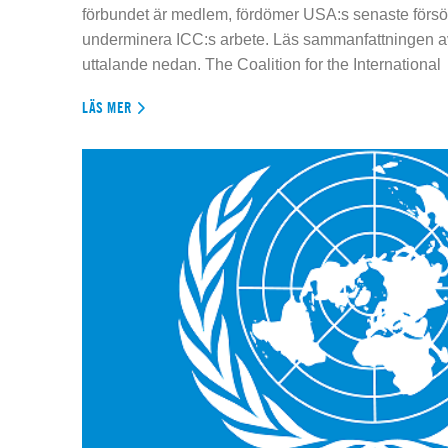
förbundet är medlem, fördömer USA:s senaste försök
underminera ICC:s arbete. Läs sammanfattningen av
uttalande nedan. The Coalition for the International
LÄS MER