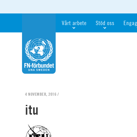
Vårt arbete
Stöd oss
Engag
Våra fokusfrågor
Bli månadsgivare
Bli me
Vi utbildar och informerar
Ge en gåva
Ge en 
Vi stödjer FN:s arbete för flickors rättig
För företag
Ta del 
Vi samarbetar internationellt
Gåvobevis
Bli akt
Agenda 2030
Minnesgåva
Bli FN-
Testamentera
För dig
4 NOVEMBER, 2016 /
Webbshop
Världsk
itu