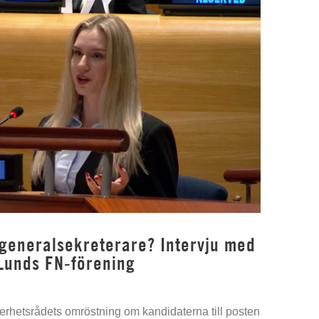
 generalsekreterare? Intervju med
Lunds FN-förening
kerhetsrådets omröstning om kandidaterna till posten