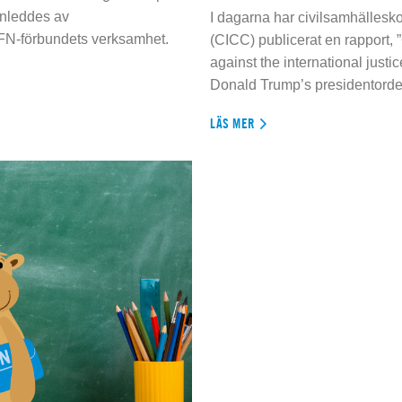
inleddes av
I dagarna har civilsamhällesko
 FN-förbundets verksamhet.
(CICC) publicerat en rapport, 
against the international justi
Donald Trump’s presidentorde
LÄS MER