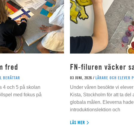
m fred
FN-filuren väcker s
L BERÄTTAR
03 JUNI, 2026 /
LÄRARE OCH ELEVER 
s 4 och 5 på skolan
Under våren besökte vi elever 
ollspel med fokus på
Kista, Stockholm för att ta del
globala målen. Eleverna hade t
introduktionslektion och
LÄS MER