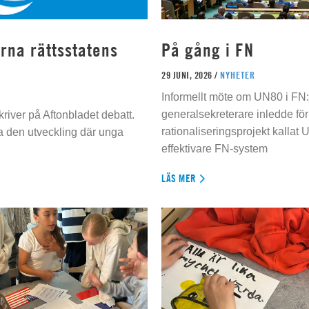
rna rättsstatens
På gång i FN
29 JUNI, 2026 /
NYHETER
Informellt möte om UN80 i FN
generalsekreterare inledde för
river på Aftonbladet debatt.
rationaliseringsprojekt kallat U
da den utveckling där unga
effektivare FN-system
LÄS MER