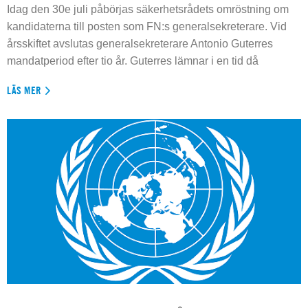
Idag den 30e juli påbörjas säkerhetsrådets omröstning om
kandidaterna till posten som FN:s generalsekreterare. Vid
årsskiftet avslutas generalsekreterare Antonio Guterres
mandatperiod efter tio år. Guterres lämnar i en tid då
LÄS MER