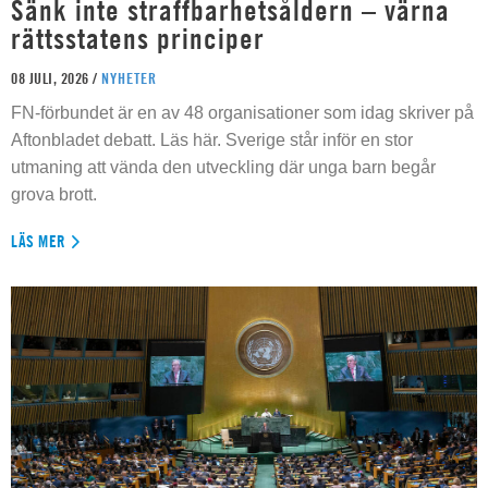
Sänk inte straffbarhetsåldern – värna
rättsstatens principer
08 JULI, 2026 /
NYHETER
FN-förbundet är en av 48 organisationer som idag skriver på
Aftonbladet debatt. Läs här. Sverige står inför en stor
utmaning att vända den utveckling där unga barn begår
grova brott.
LÄS MER