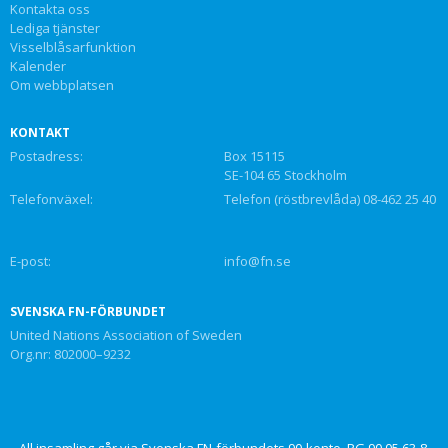
Kontakta oss
Lediga tjänster
Visselblåsarfunktion
Kalender
Om webbplatsen
KONTAKT
Postadress:
Box 15115
SE-104 65 Stockholm
Telefonväxel:
Telefon (röstbrevlåda) 08-462 25 40
E-post:
info@fn.se
SVENSKA FN-FÖRBUNDET
United Nations Association of Sweden
Org.nr: 802000–9232
All insamling går via Svenska FN-förbundets 90-konto, PG 90 05 63-8,