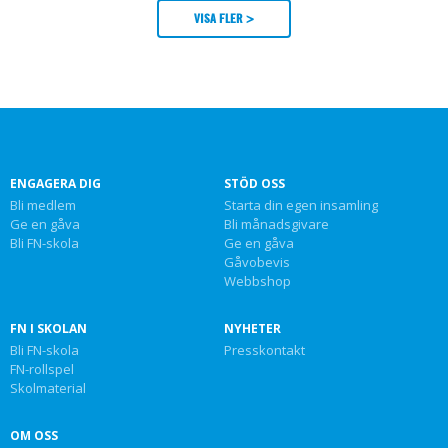
VISA FLER >
ENGAGERA DIG
STÖD OSS
Bli medlem
Starta din egen insamling
Ge en gåva
Bli månadsgivare
Bli FN-skola
Ge en gåva
Gåvobevis
Webbshop
FN I SKOLAN
NYHETER
Bli FN-skola
Presskontakt
FN-rollspel
Skolmaterial
OM OSS