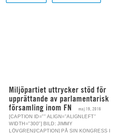
Miljöpartiet uttrycker stöd för
upprättande av parlamentarisk
församling inom FN
maj 19, 2016
[CAPTION ID="" ALIGN="ALIGNLEFT"
WIDTH="300"] BILD: JIMMY
LÖVGREN[/CAPTION] PÅ SIN KONGRESS I