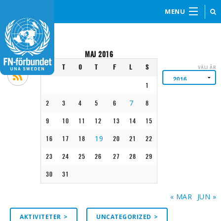
MENU
MAJ 2016
M
T
O
T
F
L
S
VÄLJ ÅR
1
7
2
3
4
5
6
8
9
10
11
12
13
14
15
19
16
17
18
20
21
22
23
24
25
26
27
28
29
30
31
« MAR
JUN »
AKTIVITETER
UNCATEGORIZED