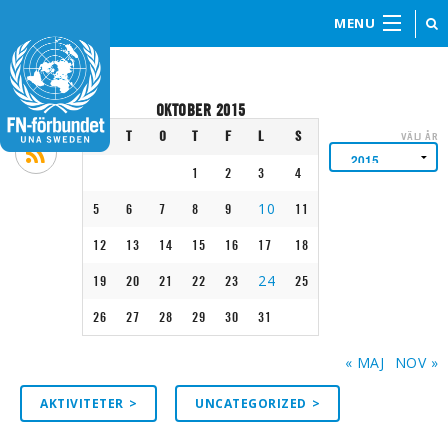
MENU
OKTOBER 2015
M
T
O
T
F
L
S
VÄLJ ÅR
1
2
3
4
10
5
6
7
8
9
11
12
13
14
15
16
17
18
24
19
20
21
22
23
25
26
27
28
29
30
31
« MAJ
NOV »
AKTIVITETER
UNCATEGORIZED