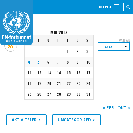
MENU
MAJ 2015
M
T
O
T
F
L
S
VÄLJ ÅR
1
2
3
4
5
6
7
8
9
10
11
12
13
14
15
16
17
18
19
20
21
22
23
24
25
26
27
28
29
30
31
« FEB
OKT »
AKTIVITETER
UNCATEGORIZED