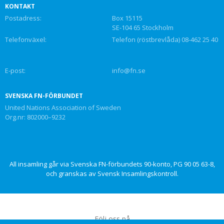
KONTAKT
Postadress:
Box 15115
SE-104 65 Stockholm
Telefonväxel:
Telefon (röstbrevlåda) 08-462 25 40
E-post:
info@fn.se
SVENSKA FN-FÖRBUNDET
United Nations Association of Sweden
Org.nr: 802000–9232
All insamling går via Svenska FN-förbundets 90-konto, PG 90 05 63-8,
och granskas av Svensk Insamlingskontroll.
Följ oss på