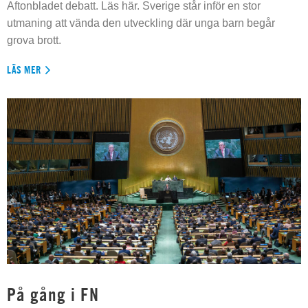
Aftonbladet debatt. Läs här. Sverige står inför en stor
utmaning att vända den utveckling där unga barn begår
grova brott.
LÄS MER
På gång i FN