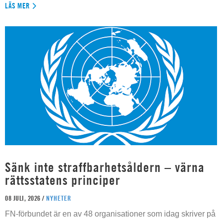
LÄS MER
Sänk inte straffbarhetsåldern – värna
rättsstatens principer
08 JULI, 2026 /
NYHETER
FN-förbundet är en av 48 organisationer som idag skriver på