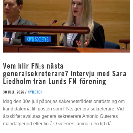
Vem blir FN:s nästa
generalsekreterare? Intervju med Sara
Liedholm från Lunds FN-förening
30 JULI, 2026 /
NYHETER
Idag den 30e juli påbörjas säkerhetsrådets omröstning om
kandidaterna till posten som FN:s generalsekreterare. Vid
årsskiftet avslutas generalsekreterare Antonio Guterres
mandatperiod efter tio år. Guterres lämnar i en tid då