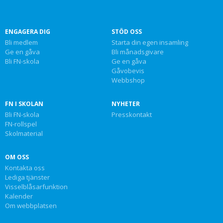
ENGAGERA DIG
STÖD OSS
Bli medlem
Starta din egen insamling
Ge en gåva
Bli månadsgivare
Bli FN-skola
Ge en gåva
Gåvobevis
Webbshop
FN I SKOLAN
NYHETER
Bli FN-skola
Presskontakt
FN-rollspel
Skolmaterial
OM OSS
Kontakta oss
Lediga tjänster
Visselblåsarfunktion
Kalender
Om webbplatsen