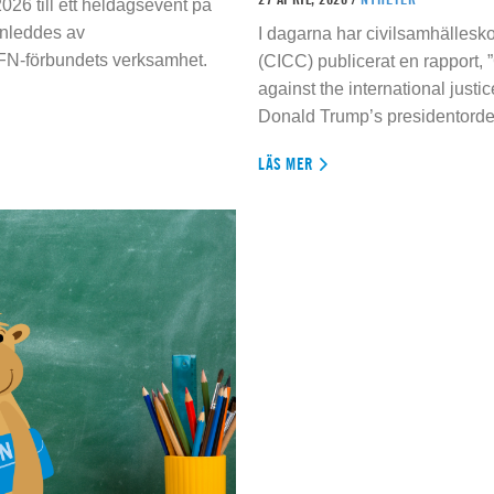
026 till ett heldagsevent på
inleddes av
I dagarna har civilsamhällesko
 FN-förbundets verksamhet.
(CICC) publicerat en rapport, 
against the international justi
Donald Trump’s presidentorde
LÄS MER