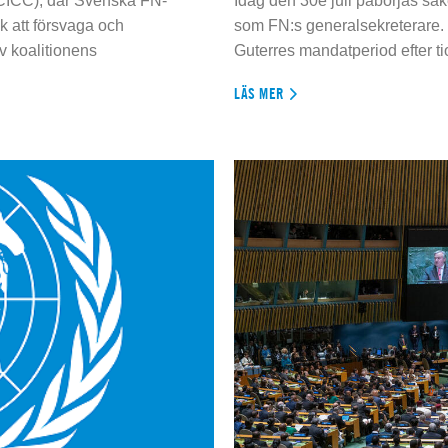
 (CICC), där Svenska FN-
Idag den 30e juli påbörjas sä
 att försvaga och
som FN:s generalsekreterare. 
 koalitionens
Guterres mandatperiod efter tio
LÄS MER