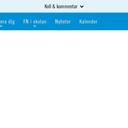
Koll & kommentar
era dig
FN i skolan
Nyheter
Kalender
dlem
Bli FN-skola
gåva
Bli skola med världskoll
heter
av kurser och event
Portalen för FN-skolor
iv i en FN-förening
Portalen för världskoll i skolan
skola
Öppet skolmaterial
 som är ung
Globalis
oll i skolan