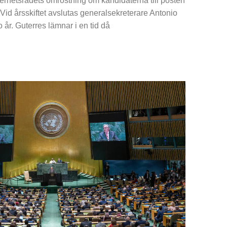
kerhetsrådets omröstning om kandidaterna till posten
Vid årsskiftet avslutas generalsekreterare Antonio
 år. Guterres lämnar i en tid då