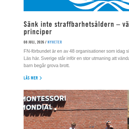
Sänk inte straffbarhetsåldern – vä
principer
08 JULI, 2026 /
NYHETER
FN-förbundet är en av 48 organisationer som idag sk
Läs här. Sverige står inför en stor utmaning att vän
barn begår grova brott.
LÄS MER