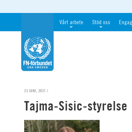
Vårt arbete
Stöd oss
Engag
Våra fokusfrågor
Bli månadsgivare
Bli me
Vi utbildar och informerar
Ge en gåva
Ge en 
Vi stödjer FN:s arbete för flickors rättig
För företag
Ta del 
Vi samarbetar internationellt
Gåvobevis
Bli akt
Agenda 2030
Minnesgåva
Bli FN-
Testamentera
För dig
23 JUNI, 2021 /
Webbshop
Världsk
Tajma-Sisic-styrelse