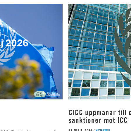
CICC uppmanar till e
sanktioner mot ICC
27 APRIL, 2026 /
NYHETER