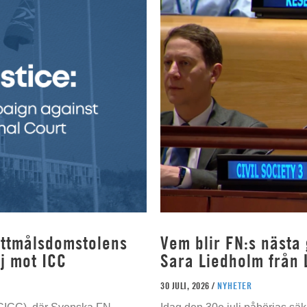
rottmålsdomstolens
Vem blir FN:s nästa
j mot ICC
Sara Liedholm från 
30 JULI, 2026 /
NYHETER