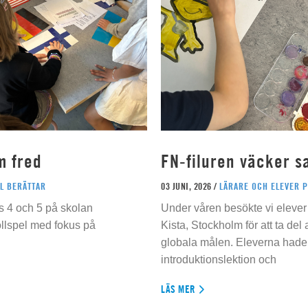
m fred
FN-filuren väcker s
L BERÄTTAR
03 JUNI, 2026 /
LÄRARE OCH ELEVER 
s 4 och 5 på skolan
Under våren besökte vi elever 
ollspel med fokus på
Kista, Stockholm för att ta del
globala målen. Eleverna hade t
introduktionslektion och
LÄS MER