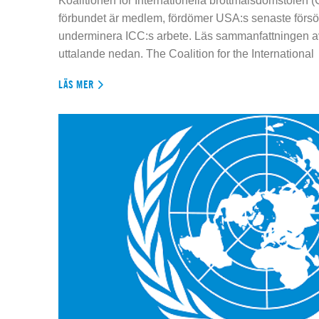
Koalitionen för Internationella brottmålsdomstolen
förbundet är medlem, fördömer USA:s senaste försök
underminera ICC:s arbete. Läs sammanfattningen av
uttalande nedan. The Coalition for the International
LÄS MER