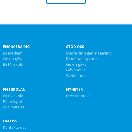
ENGAGERA DIG
STÖD OSS
Bli medlem
Starta din egen insamling
Ge en gåva
Bli månadsgivare
Bli FN-skola
Ge en gåva
Gåvobevis
Webbshop
FN I SKOLAN
NYHETER
Bli FN-skola
Presskontakt
FN-rollspel
Skolmaterial
OM OSS
Kontakta oss