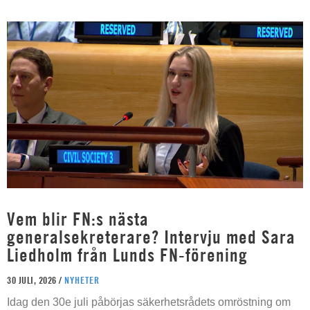
Vem blir FN:s nästa
generalsekreterare? Intervju med Sara
Liedholm från Lunds FN-förening
30 JULI, 2026 /
NYHETER
Idag den 30e juli påbörjas säkerhetsrådets omröstning om