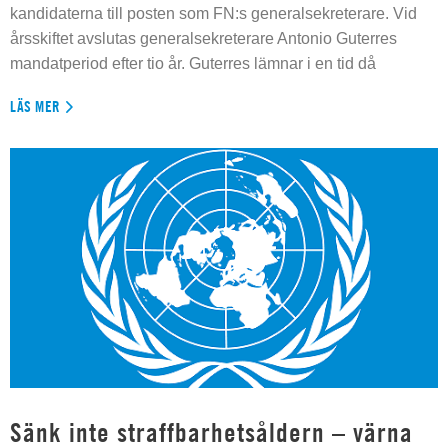
kandidaterna till posten som FN:s generalsekreterare. Vid
årsskiftet avslutas generalsekreterare Antonio Guterres
mandatperiod efter tio år. Guterres lämnar i en tid då
LÄS MER
Sänk inte straffbarhetsåldern – värna