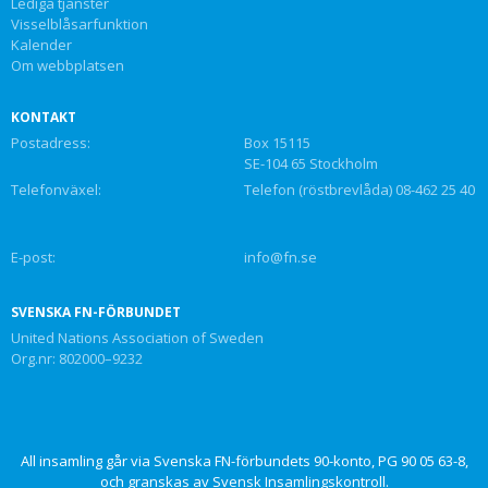
Lediga tjänster
Visselblåsarfunktion
Kalender
Om webbplatsen
KONTAKT
Postadress:
Box 15115
SE-104 65 Stockholm
Telefonväxel:
Telefon (röstbrevlåda) 08-462 25 40
E-post:
info@fn.se
SVENSKA FN-FÖRBUNDET
United Nations Association of Sweden
Org.nr: 802000–9232
All insamling går via Svenska FN-förbundets 90-konto, PG 90 05 63-8,
och granskas av Svensk Insamlingskontroll.