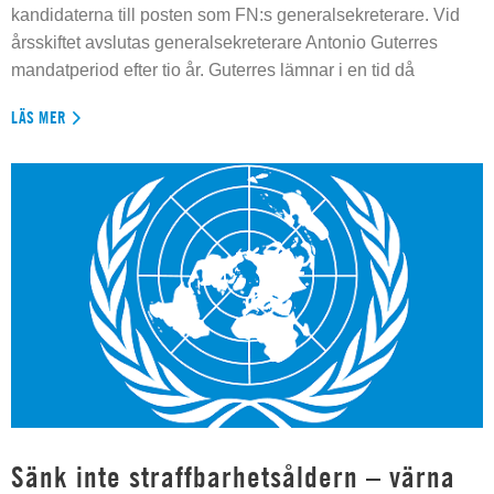
kandidaterna till posten som FN:s generalsekreterare. Vid
årsskiftet avslutas generalsekreterare Antonio Guterres
mandatperiod efter tio år. Guterres lämnar i en tid då
LÄS MER
Sänk inte straffbarhetsåldern – värna