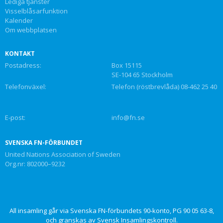
Lediga tjänster
Visselblåsarfunktion
Kalender
Om webbplatsen
KONTAKT
Postadress:
Box 15115
SE-104 65 Stockholm
Telefonväxel:
Telefon (röstbrevlåda) 08-462 25 40
E-post:
info@fn.se
SVENSKA FN-FÖRBUNDET
United Nations Association of Sweden
Org.nr: 802000–9232
All insamling går via Svenska FN-förbundets 90-konto, PG 90 05 63-8,
och granskas av Svensk Insamlingskontroll.