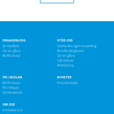
ENGAGERA DIG
STÖD OSS
Bli medlem
Starta din egen insamling
Ge en gåva
Bli månadsgivare
Bli FN-skola
Ge en gåva
Gåvobevis
Webbshop
FN I SKOLAN
NYHETER
Bli FN-skola
Presskontakt
FN-rollspel
Skolmaterial
OM OSS
Kontakta oss