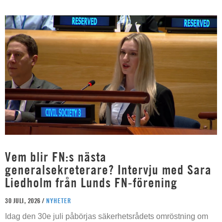
Vem blir FN:s nästa
generalsekreterare? Intervju med Sara
Liedholm från Lunds FN-förening
30 JULI, 2026 /
NYHETER
Idag den 30e juli påbörjas säkerhetsrådets omröstning om