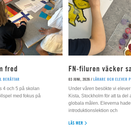
m fred
FN-filuren väcker s
L BERÄTTAR
03 JUNI, 2026 /
LÄRARE OCH ELEVER 
s 4 och 5 på skolan
Under våren besökte vi elever 
ollspel med fokus på
Kista, Stockholm för att ta del
globala målen. Eleverna hade t
introduktionslektion och
LÄS MER