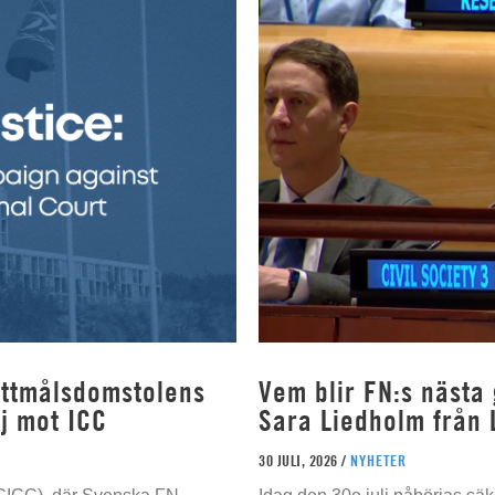
rottmålsdomstolens
Vem blir FN:s nästa
j mot ICC
Sara Liedholm från 
30 JULI, 2026 /
NYHETER