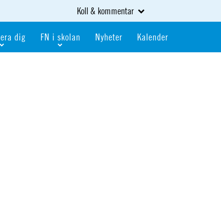
Koll & kommentar
era dig
FN i skolan
Nyheter
Kalender
dlem
Bli FN-skola
gåva
Bli skola med världskoll
heter
av kurser och event
Portalen för FN-skolor
iv i en FN-förening
Portalen för världskoll i skolan
skola
Öppet skolmaterial
 som är ung
Globalis
oll i skolan