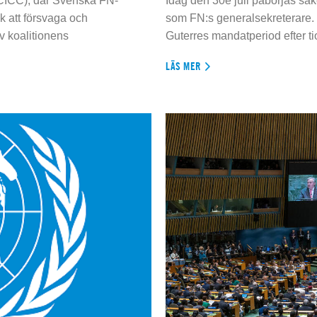
 (CICC), där Svenska FN-
Idag den 30e juli påbörjas sä
 att försvaga och
som FN:s generalsekreterare. 
 koalitionens
Guterres mandatperiod efter tio
LÄS MER