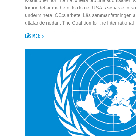
Koalitionen för Internationella brottmålsdomstolen
förbundet är medlem, fördömer USA:s senaste försök
underminera ICC:s arbete. Läs sammanfattningen av
uttalande nedan. The Coalition for the International
LÄS MER