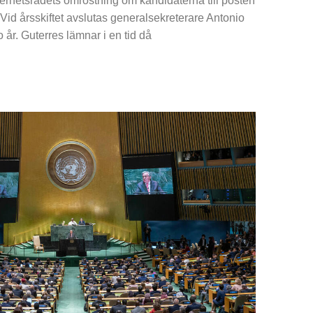
kerhetsrådets omröstning om kandidaterna till posten
Vid årsskiftet avslutas generalsekreterare Antonio
 år. Guterres lämnar i en tid då