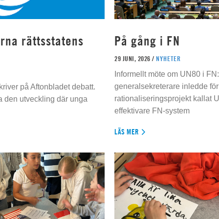
rna rättsstatens
På gång i FN
29 JUNI, 2026 /
NYHETER
Informellt möte om UN80 i FN
generalsekreterare inledde för
river på Aftonbladet debatt.
rationaliseringsprojekt kallat U
da den utveckling där unga
effektivare FN-system
LÄS MER