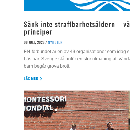
Sänk inte straffbarhetsåldern – vä
principer
08 JULI, 2026 /
NYHETER
FN-förbundet är en av 48 organisationer som idag sk
Läs här. Sverige står inför en stor utmaning att vän
barn begår grova brott.
LÄS MER