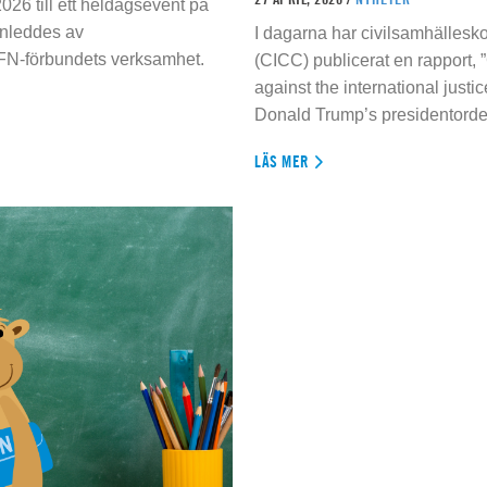
026 till ett heldagsevent på
inleddes av
I dagarna har civilsamhällesko
 FN-förbundets verksamhet.
(CICC) publicerat en rapport, 
against the international justi
Donald Trump’s presidentorde
LÄS MER