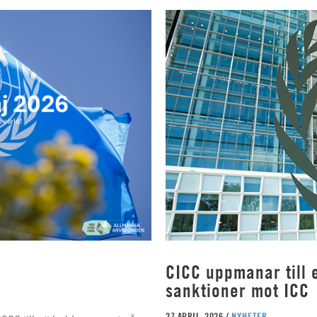
CICC uppmanar till e
sanktioner mot ICC
27 APRIL, 2026 /
NYHETER