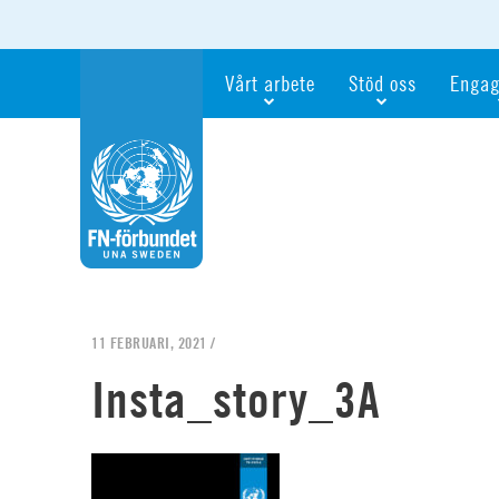
Vårt arbete
Stöd oss
Engag
Våra fokusfrågor
Bli månadsgivare
Bli me
Vi utbildar och informerar
Ge en gåva
Ge en 
Vi stödjer FN:s arbete för flickors rättig
För företag
Ta del 
Vi samarbetar internationellt
Gåvobevis
Bli akt
Agenda 2030
Minnesgåva
Bli FN-
Testamentera
För dig
11 FEBRUARI, 2021 /
Webbshop
Världsk
Insta_story_3A