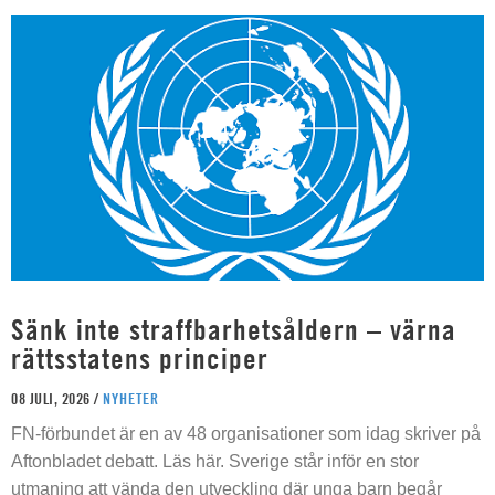
Sänk inte straffbarhetsåldern – värna
rättsstatens principer
08 JULI, 2026 /
NYHETER
FN-förbundet är en av 48 organisationer som idag skriver på
Aftonbladet debatt. Läs här. Sverige står inför en stor
utmaning att vända den utveckling där unga barn begår