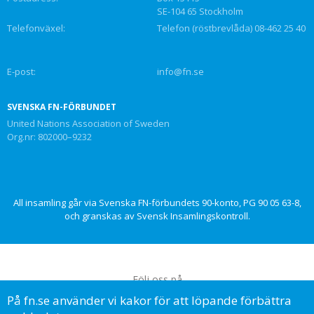
SE-104 65 Stockholm
Telefonväxel:
Telefon (röstbrevlåda) 08-462 25 40
E-post:
info@fn.se
SVENSKA FN-FÖRBUNDET
United Nations Association of Sweden
Org.nr: 802000–9232
All insamling går via Svenska FN-förbundets 90-konto, PG 90 05 63-8,
och granskas av Svensk Insamlingskontroll.
Följ oss på
På fn.se använder vi kakor för att löpande förbättra