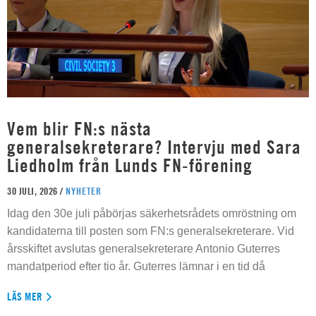
Vem blir FN:s nästa
generalsekreterare? Intervju med Sara
Liedholm från Lunds FN-förening
30 JULI, 2026 /
NYHETER
Idag den 30e juli påbörjas säkerhetsrådets omröstning om
kandidaterna till posten som FN:s generalsekreterare. Vid
årsskiftet avslutas generalsekreterare Antonio Guterres
mandatperiod efter tio år. Guterres lämnar i en tid då
LÄS MER