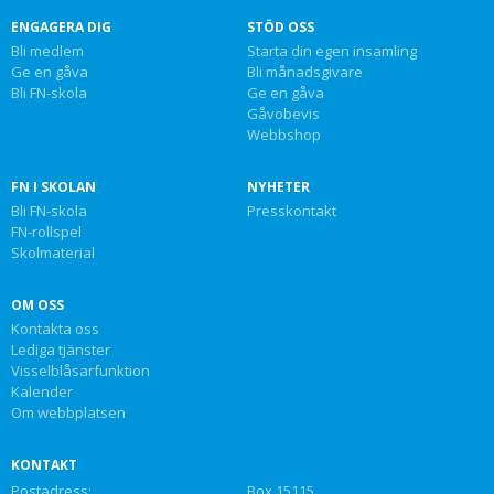
ENGAGERA DIG
STÖD OSS
Bli medlem
Starta din egen insamling
Ge en gåva
Bli månadsgivare
Bli FN-skola
Ge en gåva
Gåvobevis
Webbshop
FN I SKOLAN
NYHETER
Bli FN-skola
Presskontakt
FN-rollspel
Skolmaterial
OM OSS
Kontakta oss
Lediga tjänster
Visselblåsarfunktion
Kalender
Om webbplatsen
KONTAKT
Postadress:
Box 15115