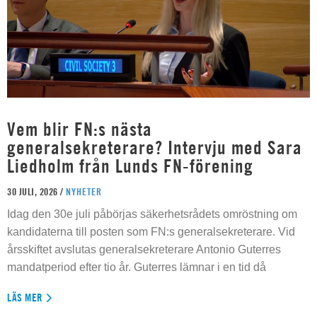
Vem blir FN:s nästa
generalsekreterare? Intervju med Sara
Liedholm från Lunds FN-förening
30 JULI, 2026 /
NYHETER
Idag den 30e juli påbörjas säkerhetsrådets omröstning om
kandidaterna till posten som FN:s generalsekreterare. Vid
årsskiftet avslutas generalsekreterare Antonio Guterres
mandatperiod efter tio år. Guterres lämnar i en tid då
LÄS MER