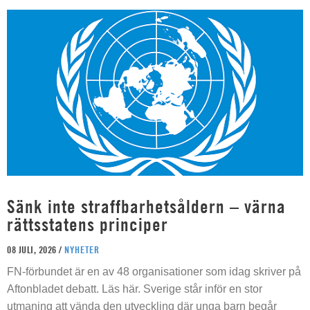
Sänk inte straffbarhetsåldern – värna
rättsstatens principer
08 JULI, 2026 /
NYHETER
FN-förbundet är en av 48 organisationer som idag skriver på
Aftonbladet debatt. Läs här. Sverige står inför en stor
utmaning att vända den utveckling där unga barn begår