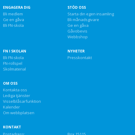
ENGAGERA DIG
STÖD OSS
Bli medlem
Starta din egen insamling
Ge en gåva
Bli månadsgivare
Bli FN-skola
Ge en gåva
Gåvobevis
Webbshop
FN I SKOLAN
NYHETER
Bli FN-skola
Presskontakt
FN-rollspel
Skolmaterial
OM OSS
Kontakta oss
Lediga tjänster
Visselblåsarfunktion
Kalender
Om webbplatsen
KONTAKT
Postadress:
Box 15115