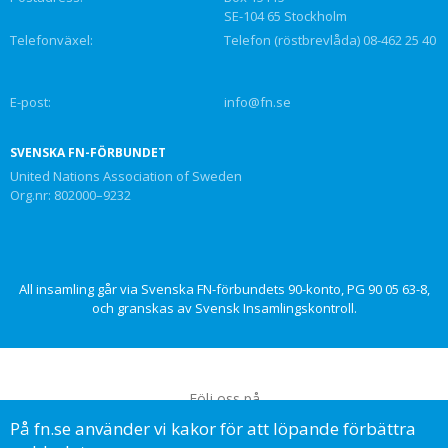
SE-104 65 Stockholm
Telefonväxel:
Telefon (röstbrevlåda) 08-462 25 40
E-post:
info@fn.se
SVENSKA FN-FÖRBUNDET
United Nations Association of Sweden
Org.nr: 802000–9232
All insamling går via Svenska FN-förbundets 90-konto, PG 90 05 63-8,
och granskas av Svensk Insamlingskontroll.
Följ oss på
På fn.se använder vi kakor för att löpande förbättra