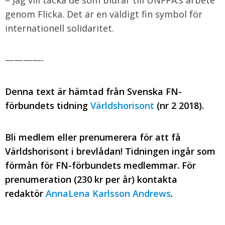
– Jag vill tacka de som bidrar till UNFPA:s arbete
genom Flicka. Det är en väldigt fin symbol för
internationell solidaritet.
————-
Denna text är hämtad från Svenska FN-
förbundets tidning
Världshorisont
(nr 2 2018).
Bli medlem eller prenumerera för att få
Världshorisont i brevlådan! Tidningen ingår som
förmån för FN-förbundets medlemmar. För
prenumeration (230 kr per år) kontakta
redaktör
AnnaLena Karlsson Andrews
.