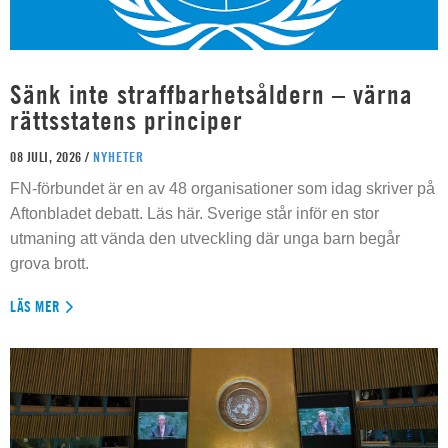
Sänk inte straffbarhetsåldern – värna
rättsstatens principer
08 JULI, 2026 /
NYHETER
FN-förbundet är en av 48 organisationer som idag skriver på
Aftonbladet debatt. Läs här. Sverige står inför en stor
utmaning att vända den utveckling där unga barn begår
grova brott.
LÄS MER