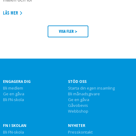
LÄS MER
VISA FLER >
ENGAGERA DIG
STÖD OSS
Bli medlem
Starta din egen insamling
Ge en gåva
Bli månadsgivare
Bli FN-skola
Ge en gåva
Gåvobevis
Webbshop
FN I SKOLAN
NYHETER
Bli FN-skola
Presskontakt