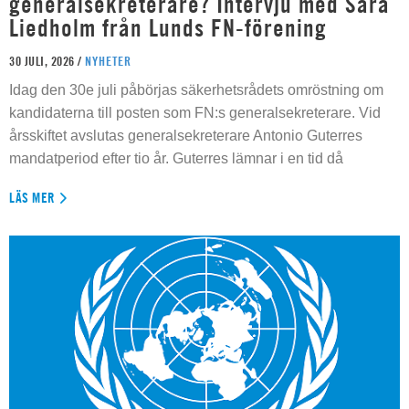
generalsekreterare? Intervju med Sara
Liedholm från Lunds FN-förening
30 JULI, 2026 /
NYHETER
Idag den 30e juli påbörjas säkerhetsrådets omröstning om
kandidaterna till posten som FN:s generalsekreterare. Vid
årsskiftet avslutas generalsekreterare Antonio Guterres
mandatperiod efter tio år. Guterres lämnar i en tid då
LÄS MER