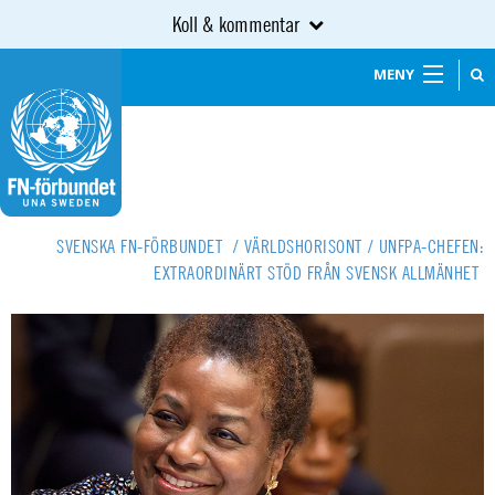
Koll & kommentar
MENY
SVENSKA FN-FÖRBUNDET
/
VÄRLDSHORISONT
/
UNFPA-CHEFEN:
EXTRAORDINÄRT STÖD FRÅN SVENSK ALLMÄNHET