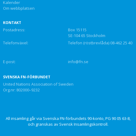
Kalender
Om webbplatsen
KONTAKT
Postadress:
Box 15115
SE-104 65 Stockholm
Telefonväxel:
Telefon (röstbrevlåda) 08-462 25 40
E-post:
info@fn.se
SVENSKA FN-FÖRBUNDET
United Nations Association of Sweden
Org.nr: 802000–9232
All insamling går via Svenska FN-förbundets 90-konto, PG 90 05 63-8,
och granskas av Svensk Insamlingskontroll.