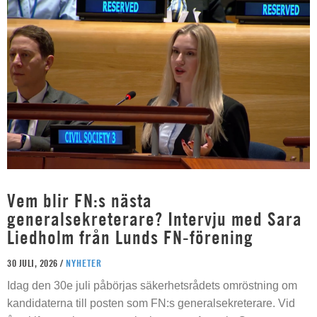
Vem blir FN:s nästa
generalsekreterare? Intervju med Sara
Liedholm från Lunds FN-förening
30 JULI, 2026 /
NYHETER
Idag den 30e juli påbörjas säkerhetsrådets omröstning om
kandidaterna till posten som FN:s generalsekreterare. Vid