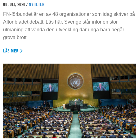
08 JULI, 2026 /
NYHETER
FN-förbundet är en av 48 organisationer som idag skriver på
Aftonbladet debatt. Läs här. Sverige står inför en stor
utmaning att vända den utveckling där unga barn begår
grova brott.
LÄS MER