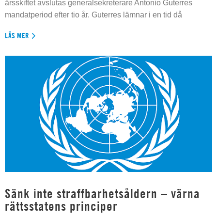
årsskiftet avslutas generalsekreterare Antonio Guterres
mandatperiod efter tio år. Guterres lämnar i en tid då
LÄS MER
Sänk inte straffbarhetsåldern – värna
rättsstatens principer