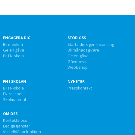
ENGAGERA DIG
STÖD OSS
Bli medlem
Starta din egen insamling
Ge en gåva
Bli månadsgivare
Bli FN-skola
Ge en gåva
Gåvobevis
Webbshop
FN I SKOLAN
NYHETER
Bli FN-skola
Presskontakt
FN-rollspel
Skolmaterial
OM OSS
Kontakta oss
Lediga tjänster
Visselblåsarfunktion