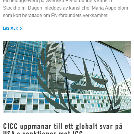
ett heldagsevent på Svenska FN-förbundets kansli i
Stockholm. Dagen inleddes av kanslichef Maria Appelblom
som kort berättade om FN-förbundets verksamhet.
LÄS MER
CICC uppmanar till ett globalt svar på
USA:s sanktioner mot ICC