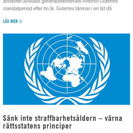
årsskiftet avslutas generalsekreterare Antonio Guterres
mandatperiod efter tio år. Guterres lämnar i en tid då
LÄS MER
Sänk inte straffbarhetsåldern – värna
rättsstatens principer