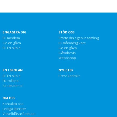
ENGAGERA DIG
STÖD OSS
Bli medlem
Starta din egen insamling
Ge en gåva
Bli månadsgivare
Bli FN-skola
Ge en gåva
Gåvobevis
Webbshop
FN I SKOLAN
NYHETER
Bli FN-skola
Presskontakt
FN-rollspel
Skolmaterial
OM OSS
Kontakta oss
Lediga tjänster
Visselblåsarfunktion