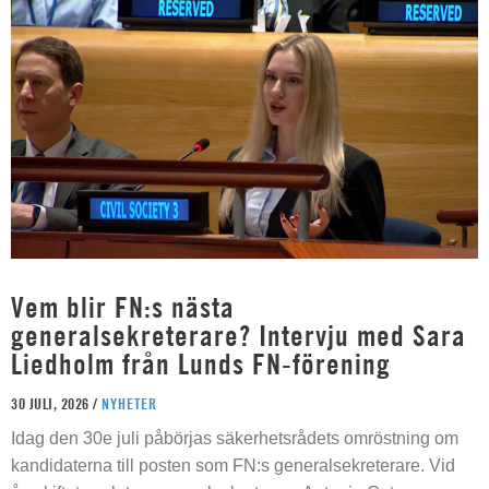
Vem blir FN:s nästa
generalsekreterare? Intervju med Sara
Liedholm från Lunds FN-förening
30 JULI, 2026 /
NYHETER
Idag den 30e juli påbörjas säkerhetsrådets omröstning om
kandidaterna till posten som FN:s generalsekreterare. Vid