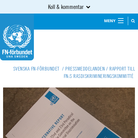
Koll & kommentar
MENY
SVENSKA FN-FÖRBUNDET
/
PRESSMEDDELANDEN
/
RAPPORT TILL
FN:S RASDISKRIMINERINGSKOMMITTÉ