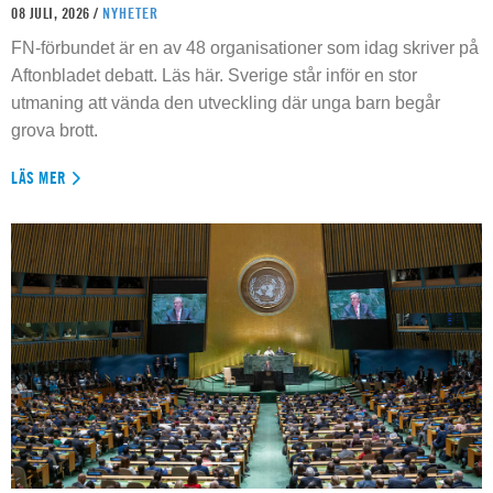
08 JULI, 2026 /
NYHETER
FN-förbundet är en av 48 organisationer som idag skriver på
Aftonbladet debatt. Läs här. Sverige står inför en stor
utmaning att vända den utveckling där unga barn begår
grova brott.
LÄS MER