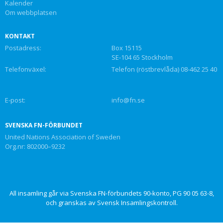
Kalender
Om webbplatsen
KONTAKT
Postadress:
Box 15115
SE-104 65 Stockholm
Telefonväxel:
Telefon (röstbrevlåda) 08-462 25 40
E-post:
info@fn.se
SVENSKA FN-FÖRBUNDET
United Nations Association of Sweden
Org.nr: 802000–9232
All insamling går via Svenska FN-förbundets 90-konto, PG 90 05 63-8,
och granskas av Svensk Insamlingskontroll.