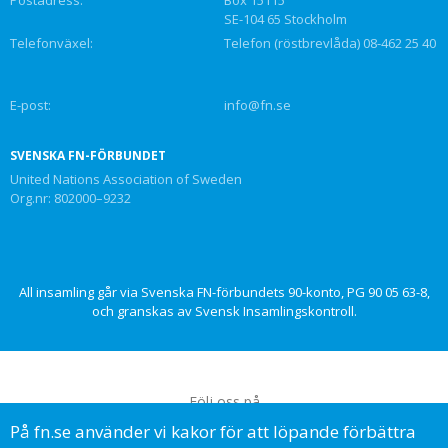
SE-104 65 Stockholm
Telefonväxel:
Telefon (röstbrevlåda) 08-462 25 40
E-post:
info@fn.se
SVENSKA FN-FÖRBUNDET
United Nations Association of Sweden
Org.nr: 802000–9232
All insamling går via Svenska FN-förbundets 90-konto, PG 90 05 63-8,
och granskas av Svensk Insamlingskontroll.
Följ oss på
På fn.se använder vi kakor för att löpande förbättra