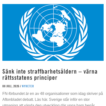
Sänk inte straffbarhetsåldern – värna
rättsstatens principer
08 JULI, 2026 /
NYHETER
FN-förbundet är en av 48 organisationer som idag skriver på
Aftonbladet debatt. Läs här. Sverige står inför en stor
utmaning att vända den utveckling där unga barn begår