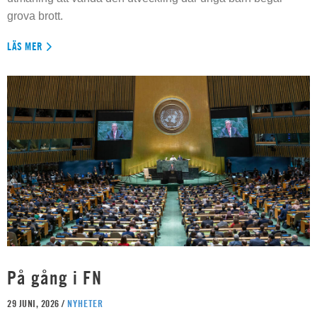
grova brott.
LÄS MER
På gång i FN
29 JUNI, 2026 /
NYHETER