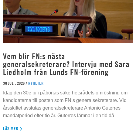
Vem blir FN:s nästa
generalsekreterare? Intervju med Sara
Liedholm från Lunds FN-förening
30 JULI, 2026 /
NYHETER
Idag den 30e juli påbörjas säkerhetsrådets omröstning om
kandidaterna till posten som FN:s generalsekreterare. Vid
årsskiftet avslutas generalsekreterare Antonio Guterres
mandatperiod efter tio år. Guterres lämnar i en tid då
LÄS MER