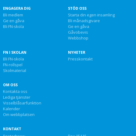
ENGAGERA DIG
STÖD OSS
Bli medlem
Starta din egen insamling
Ge en gåva
Bli månadsgivare
Bli FN-skola
Ge en gåva
Gåvobevis
Webbshop
FN I SKOLAN
NYHETER
Bli FN-skola
Presskontakt
FN-rollspel
Skolmaterial
OM OSS
Kontakta oss
Lediga tjänster
Visselblåsarfunktion
Kalender
Om webbplatsen
KONTAKT
Postadress:
Box 15115