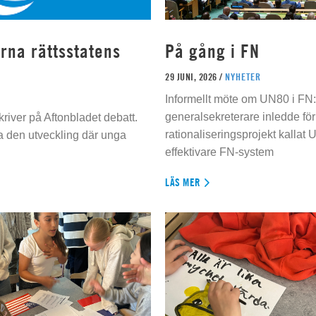
rna rättsstatens
På gång i FN
29 JUNI, 2026 /
NYHETER
Informellt möte om UN80 i FN
generalsekreterare inledde för
river på Aftonbladet debatt.
rationaliseringsprojekt kallat U
da den utveckling där unga
effektivare FN-system
LÄS MER