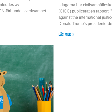
inleddes av
I dagarna har civilsamhällesko
 FN-förbundets verksamhet.
(CICC) publicerat en rapport, 
against the international justi
Donald Trump’s presidentorde
LÄS MER