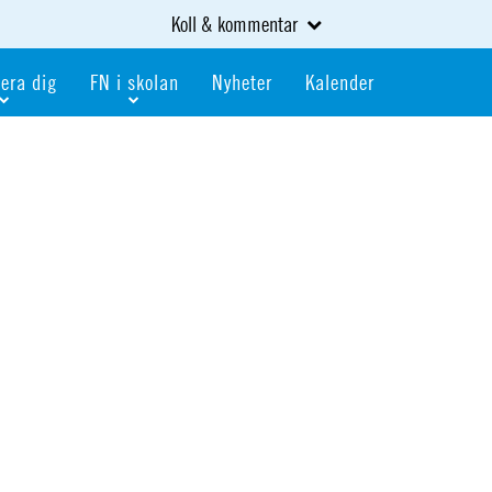
Koll & kommentar
era dig
FN i skolan
Nyheter
Kalender
dlem
Bli FN-skola
gåva
Bli skola med världskoll
heter
av kurser och event
Portalen för FN-skolor
iv i en FN-förening
Portalen för världskoll i skolan
skola
Öppet skolmaterial
 som är ung
Globalis
oll i skolan