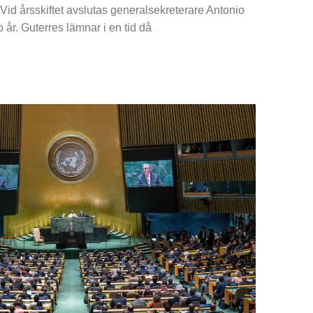
Vid årsskiftet avslutas generalsekreterare Antonio
 år. Guterres lämnar i en tid då