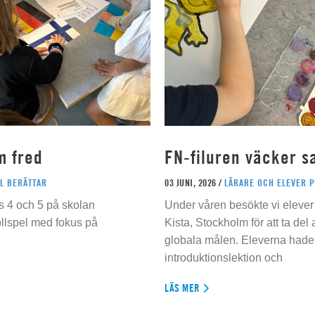
m fred
FN-filuren väcker s
L BERÄTTAR
03 JUNI, 2026 /
LÄRARE OCH ELEVER 
s 4 och 5 på skolan
Under våren besökte vi elever 
ollspel med fokus på
Kista, Stockholm för att ta del
globala målen. Eleverna hade t
introduktionslektion och
LÄS MER