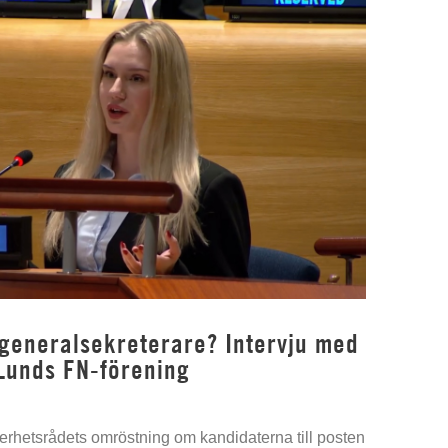
 generalsekreterare? Intervju med
Lunds FN-förening
kerhetsrådets omröstning om kandidaterna till posten