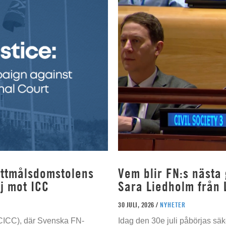
rottmålsdomstolens
Vem blir FN:s nästa
j mot ICC
Sara Liedholm från 
30 JULI, 2026 /
NYHETER
 (CICC), där Svenska FN-
Idag den 30e juli påbörjas sä