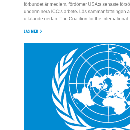
förbundet är medlem, fördömer USA:s senaste försök
underminera ICC:s arbete. Läs sammanfattningen av
uttalande nedan. The Coalition for the International
LÄS MER