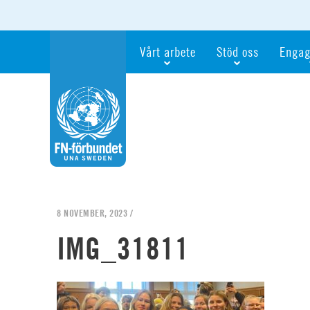
Vårt arbete
Stöd oss
Engag
Våra fokusfrågor
Bli månadsgivare
Bli me
Vi utbildar och informerar
Ge en gåva
Ge en 
Vi stödjer FN:s arbete för flickors rättig
För företag
Ta del 
Vi samarbetar internationellt
Gåvobevis
Bli akt
Agenda 2030
Minnesgåva
Bli FN-
Testamentera
För dig
8 NOVEMBER, 2023 /
Webbshop
Världsk
IMG_31811