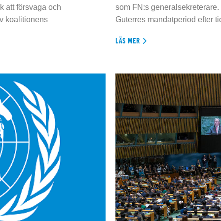
 att försvaga och
som FN:s generalsekreterare. 
 koalitionens
Guterres mandatperiod efter tio
LÄS MER