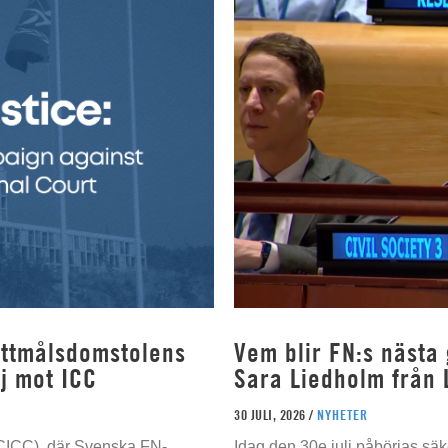
rottmålsdomstolens
Vem blir FN:s nästa
j mot ICC
Sara Liedholm från 
30 JULI, 2026 /
NYHETER
 (CICC), där Svenska FN-
Idag den 30e juli påbörjas sä