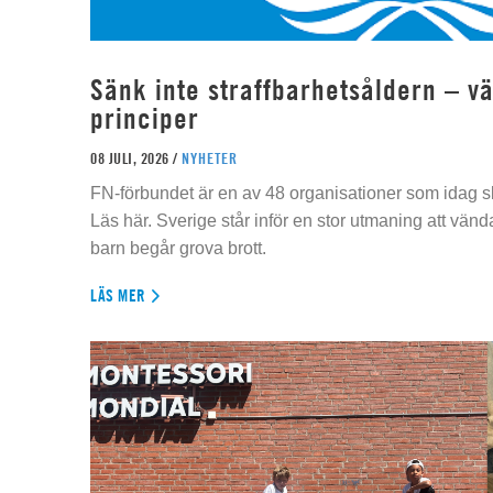
Sänk inte straffbarhetsåldern – vä
principer
08 JULI, 2026 /
NYHETER
FN-förbundet är en av 48 organisationer som idag sk
Läs här. Sverige står inför en stor utmaning att vän
barn begår grova brott.
LÄS MER