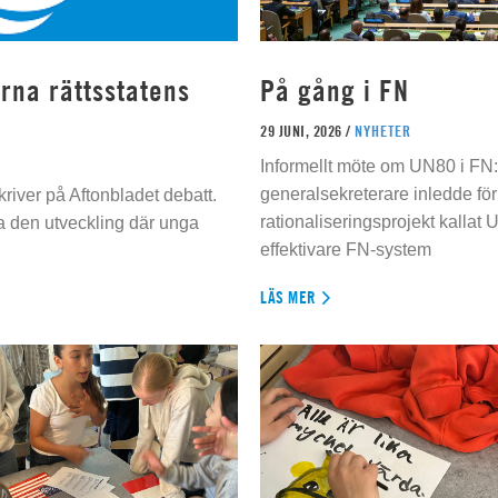
rna rättsstatens
På gång i FN
29 JUNI, 2026 /
NYHETER
Informellt möte om UN80 i FN
generalsekreterare inledde för
river på Aftonbladet debatt.
rationaliseringsprojekt kallat U
da den utveckling där unga
effektivare FN-system
LÄS MER