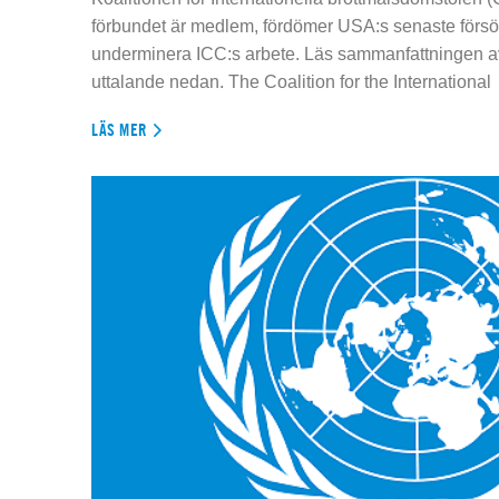
förbundet är medlem, fördömer USA:s senaste försök
underminera ICC:s arbete. Läs sammanfattningen av
uttalande nedan. The Coalition for the International
LÄS MER