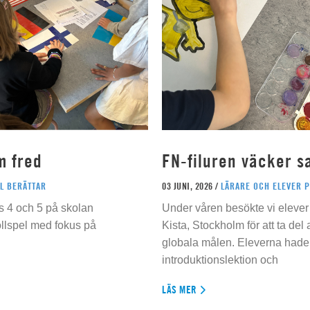
m fred
FN-filuren väcker s
L BERÄTTAR
03 JUNI, 2026 /
LÄRARE OCH ELEVER 
s 4 och 5 på skolan
Under våren besökte vi elever 
ollspel med fokus på
Kista, Stockholm för att ta del
globala målen. Eleverna hade t
introduktionslektion och
LÄS MER