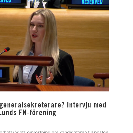
 generalsekreterare? Intervju med
Lunds FN-förening
kerhetsrådets omröstning om kandidaterna till posten