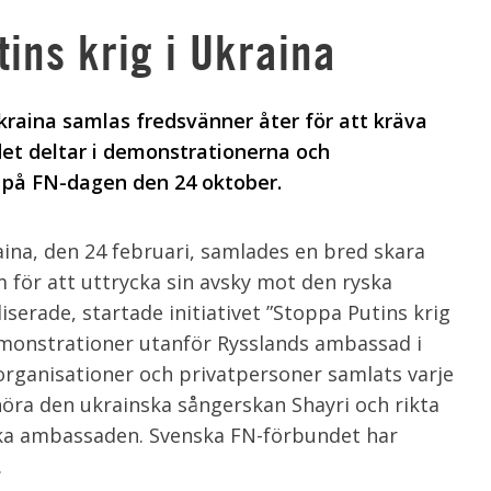
ins krig i Ukraina
kraina samlas fredsvänner åter för att kräva
det deltar i demonstrationerna och
på FN-dagen den 24 oktober.
na, den 24 februari, samlades en bred skara
m för att uttrycka sin avsky mot den ryska
serade, startade initiativet ”Stoppa Putins krig
monstrationer utanför Rysslands ambassad i
organisationer och privatpersoner samlats varje
 höra den ukrainska sångerskan Shayri och rikta
yska ambassaden. Svenska FN-förbundet har
.