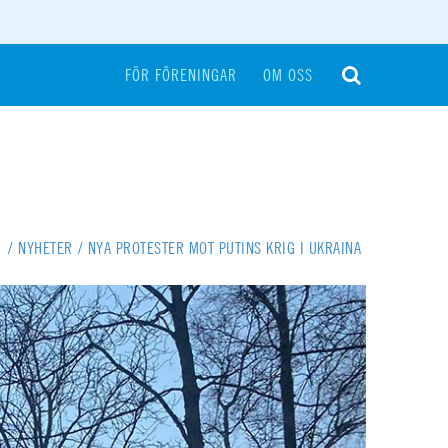
FÖR FÖRENINGAR
OM OSS
T
/
NYHETER
/
NYA PROTESTER MOT PUTINS KRIG I UKRAINA