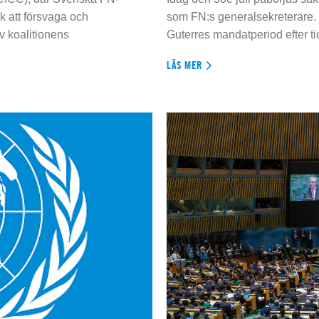
 att försvaga och
som FN:s generalsekreterare. 
 koalitionens
Guterres mandatperiod efter tio
LÄS MER