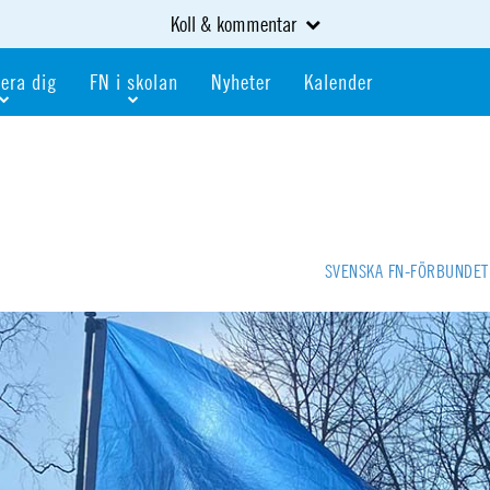
Koll & kommentar
era dig
FN i skolan
Nyheter
Kalender
dlem
Bli FN-skola
gåva
Bli skola med världskoll
heter
av kurser och event
Portalen för FN-skolor
iv i en FN-förening
Portalen för världskoll i skolan
SVENSKA FN-FÖRBUNDE
skola
Öppet skolmaterial
 som är ung
Globalis
oll i skolan