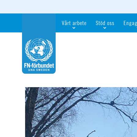
Vårt arbete
Stöd oss
Engag
Våra fokusfrågor
Bli månadsgivare
Bli me
Vi utbildar och informerar
Ge en gåva
Ge en 
Vi stödjer FN:s arbete för flickors rättig
För företag
Ta del 
Vi samarbetar internationellt
Gåvobevis
Bli akt
Agenda 2030
Minnesgåva
Bli FN-
Testamentera
För dig
Webbshop
Världsk