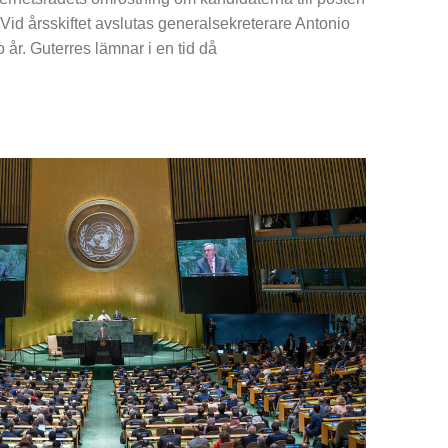
Vid årsskiftet avslutas generalsekreterare Antonio
 år. Guterres lämnar i en tid då