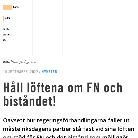
Bild: Valmyndigheten.
16 SEPTEMBER, 2022 /
NYHETER
Håll löftena om FN och
biståndet!
Oavsett hur regeringsförhandlingarna faller ut
måste riksdagens partier stå fast vid sina löften
om stöd för FN och det bistånd som möjliggör