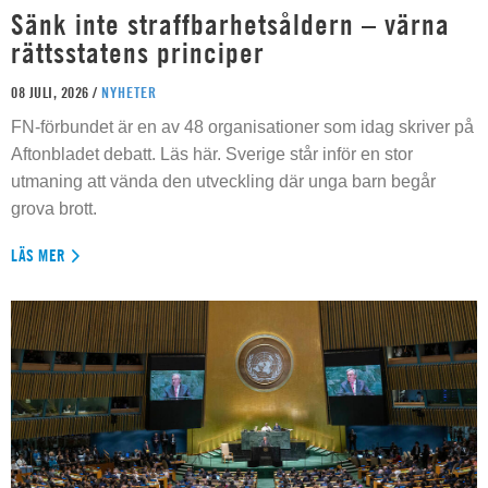
Sänk inte straffbarhetsåldern – värna
rättsstatens principer
08 JULI, 2026 /
NYHETER
FN-förbundet är en av 48 organisationer som idag skriver på
Aftonbladet debatt. Läs här. Sverige står inför en stor
utmaning att vända den utveckling där unga barn begår
grova brott.
LÄS MER