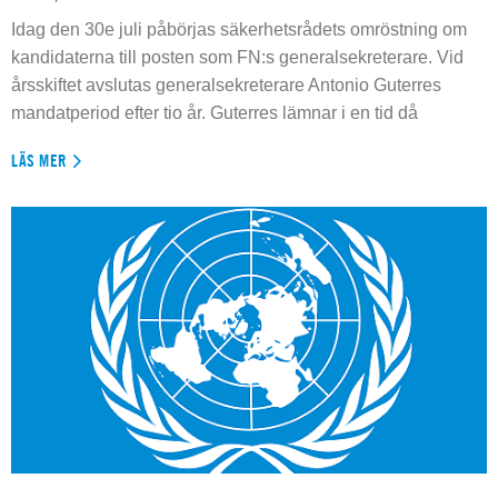
Idag den 30e juli påbörjas säkerhetsrådets omröstning om
kandidaterna till posten som FN:s generalsekreterare. Vid
årsskiftet avslutas generalsekreterare Antonio Guterres
mandatperiod efter tio år. Guterres lämnar i en tid då
LÄS MER