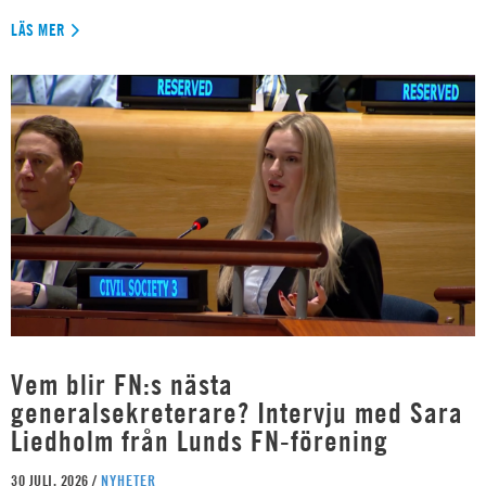
LÄS MER
Vem blir FN:s nästa
generalsekreterare? Intervju med Sara
Liedholm från Lunds FN-förening
30 JULI, 2026 /
NYHETER