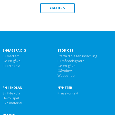
VISA FLER >
ENGAGERA DIG
STÖD OSS
Bli medlem
Starta din egen insamling
Ge en gåva
Bli månadsgivare
Bli FN-skola
Ge en gåva
Gåvobevis
Webbshop
FN I SKOLAN
NYHETER
Bli FN-skola
Presskontakt
FN-rollspel
Skolmaterial