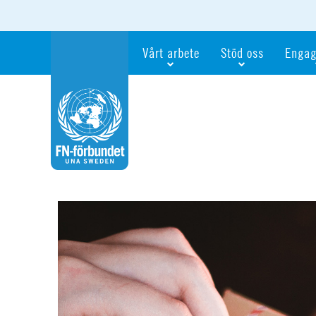
Vårt arbete
Stöd oss
Engag
Våra fokusfrågor
Bli månadsgivare
Bli me
Vi utbildar och informerar
Ge en gåva
Ge en 
Vi stödjer FN:s arbete för flickors rättig
För företag
Ta del 
Vi samarbetar internationellt
Gåvobevis
Bli akt
Agenda 2030
Minnesgåva
Bli FN-
Testamentera
För dig
Webbshop
Världsk