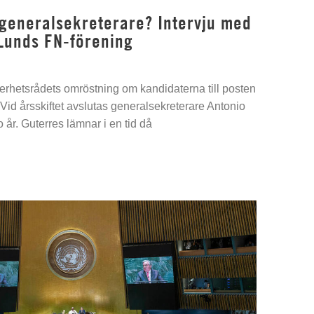
 generalsekreterare? Intervju med
Lunds FN-förening
kerhetsrådets omröstning om kandidaterna till posten
Vid årsskiftet avslutas generalsekreterare Antonio
 år. Guterres lämnar i en tid då