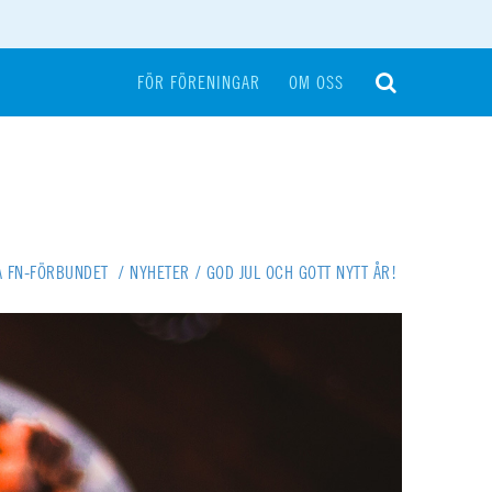
FÖR FÖRENINGAR
OM OSS
A FN-FÖRBUNDET
/
NYHETER
/
GOD JUL OCH GOTT NYTT ÅR!