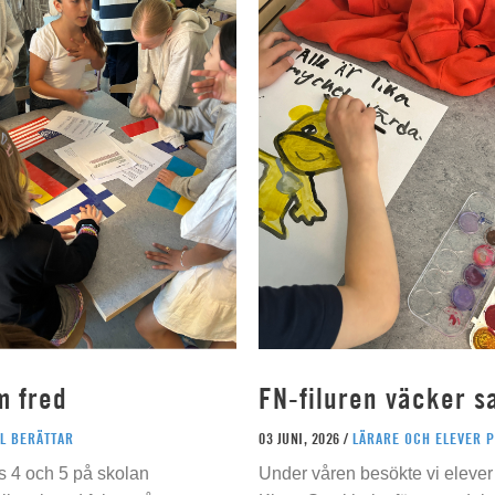
m fred
FN-filuren väcker s
L BERÄTTAR
03 JUNI, 2026 /
LÄRARE OCH ELEVER 
s 4 och 5 på skolan
Under våren besökte vi elever 