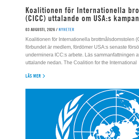
Koalitionen för Internationella b
(CICC) uttalande om USA:s kampan
03 AUGUSTI, 2026 /
NYHETER
Koalitionen för Internationella brottmålsdomstolen
förbundet är medlem, fördömer USA:s senaste försök
underminera ICC:s arbete. Läs sammanfattningen av
uttalande nedan. The Coalition for the International
LÄS MER