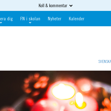
Koll & kommentar
era dig
FN i skolan
Nyheter
Kalender
dlem
Bli FN-skola
gåva
Bli skola med världskoll
heter
av kurser och event
Portalen för FN-skolor
iv i en FN-förening
Portalen för världskoll i skolan
SVENSK
skola
Öppet skolmaterial
 som är ung
Globalis
oll i skolan