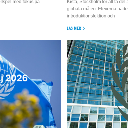
ollspel med fokus på
Kista, Stockholm för att ta del
globala målen. Eleverna hade t
introduktionslektion och
LÄS MER