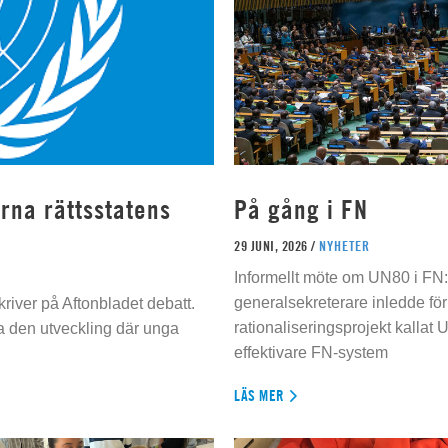
rna rättsstatens
På gång i FN
29 JUNI, 2026 /
NYHETER
Informellt möte om UN80 i FN
generalsekreterare inledde för
river på Aftonbladet debatt.
rationaliseringsprojekt kallat U
da den utveckling där unga
effektivare FN-system
LÄS MER