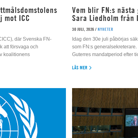
rottmålsdomstolens
Vem blir FN:s nästa
j mot ICC
Sara Liedholm från 
30 JULI, 2026 /
NYHETER
 (CICC), där Svenska FN-
Idag den 30e juli påbörjas sä
 att försvaga och
som FN:s generalsekreterare. 
 koalitionens
Guterres mandatperiod efter tio
LÄS MER